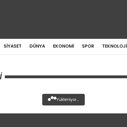
SIYASET
DÜNYA
EKONOMI
SPOR
TEKNOLOJI
I
Yükleniyor...