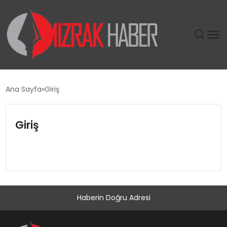
GÜNDEM
Ana Sayfa
Giriş
SIYASET
Giriş
DÜNYA
EKONOMI
SPOR
Haberin Doğru Adresi
TEKNOLOJI