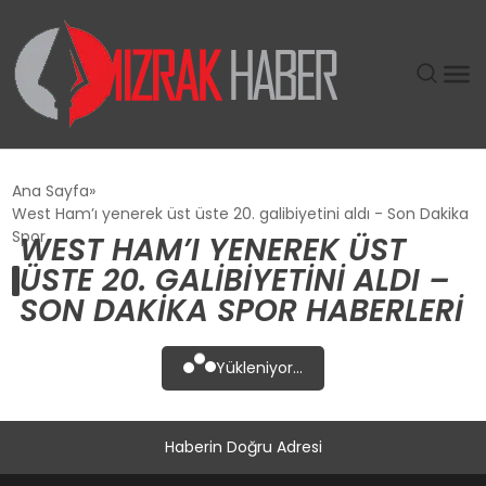
GÜNDEM
Ana Sayfa
West Ham’ı yenerek üst üste 20. galibiyetini aldı - Son Dakika
SIYASET
Spor
WEST HAM’I YENEREK ÜST
ÜSTE 20. GALIBIYETINI ALDI –
DÜNYA
SON DAKIKA SPOR HABERLERI
EKONOMI
Yükleniyor...
SPOR
Haberin Doğru Adresi
TEKNOLOJI