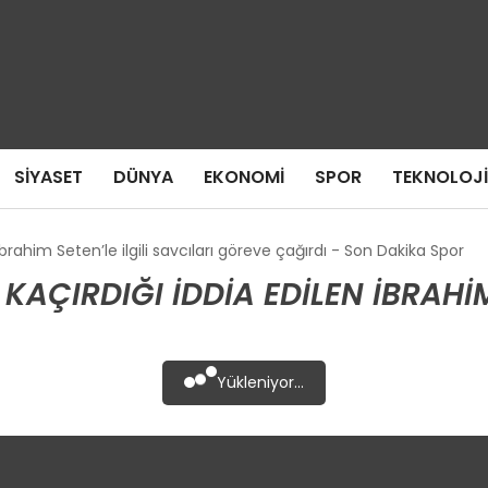
SIYASET
DÜNYA
EKONOMI
SPOR
TEKNOLOJI
 İbrahim Seten’le ilgili savcıları göreve çağırdı - Son Dakika Spor
 KAÇIRDIĞI IDDIA EDILEN İBRAH
Yükleniyor...