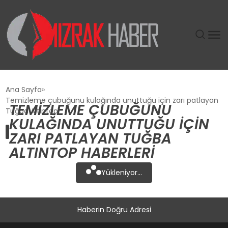
GÜNDEM
Ana Sayfa
Temizleme çubuğunu kulağında unuttuğu için zarı patlayan
TEMIZLEME ÇUBUĞUNU
SIYASET
Tuğba Altıntop
KULAĞINDA UNUTTUĞU IÇIN
ZARI PATLAYAN TUĞBA
DÜNYA
ALTINTOP HABERLERI
EKONOMI
Yükleniyor...
SPOR
Haberin Doğru Adresi
TEKNOLOJI