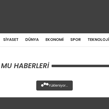
SIYASET
DÜNYA
EKONOMI
SPOR
TEKNOLOJI
 MU HABERLERI
Yükleniyor...