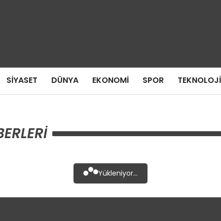
SIYASET
DÜNYA
EKONOMI
SPOR
TEKNOLOJI
ERLERI
Yükleniyor...