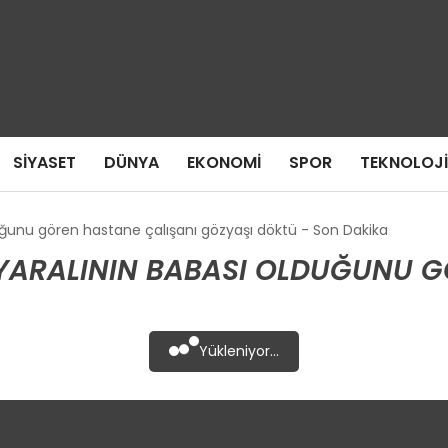
SIYASET
DÜNYA
EKONOMI
SPOR
TEKNOLOJI
uğunu gören hastane çalışanı gözyaşı döktü - Son Dakika
YARALININ BABASI OLDUĞUNU G
Yükleniyor...