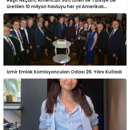
Reşit Akçam, American Soft Linen ile Türkiye’de
üretilen 10 milyon havluyu her yıl Amerikalı
tüketicilerle buluşturuyor
İzmir Emlak Komisyoncuları Odası 26. Yılını Kutladı