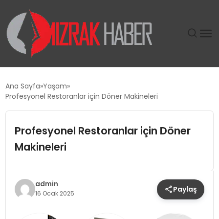
GÜNDEM
Ana Sayfa
Yaşam
Profesyonel Restoranlar için Döner Makineleri
SIYASET
Profesyonel Restoranlar için Döner
DÜNYA
Makineleri
EKONOMI
SPOR
admin
Paylaş
16 Ocak 2025
TEKNOLOJI