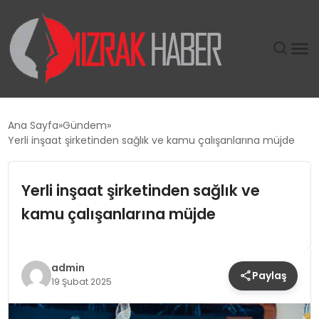
GÜNDEM
Ana Sayfa
Gündem
Yerli inşaat şirketinden sağlık ve kamu çalışanlarına müjde
SIYASET
Yerli inşaat şirketinden sağlık ve
DÜNYA
kamu çalışanlarına müjde
EKONOMI
SPOR
admin
Paylaş
19 Şubat 2025
TEKNOLOJI