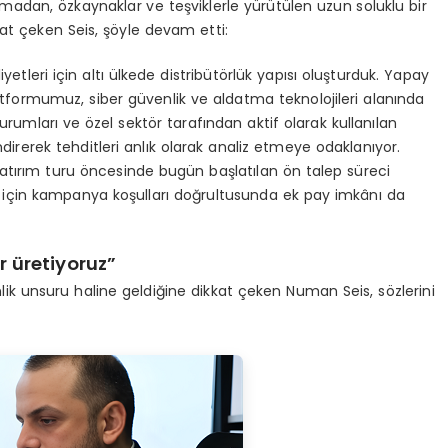
adan, özkaynaklar ve teşviklerle yürütülen uzun soluklu bir
at çeken Seis, şöyle devam etti:
etleri için altı ülkede distribütörlük yapısı oluşturduk. Yapay
tformumuz, siber güvenlik ve aldatma teknolojileri alanında
kurumları ve özel sektör tarafından aktif olarak kullanılan
direrek tehditleri anlık olarak analiz etmeye odaklanıyor.
atırım turu öncesinde bugün başlatılan ön talep süreci
 için kampanya koşulları doğrultusunda ek pay imkânı da
r üretiyoruz”
k unsuru haline geldiğine dikkat çeken Numan Seis, sözlerini