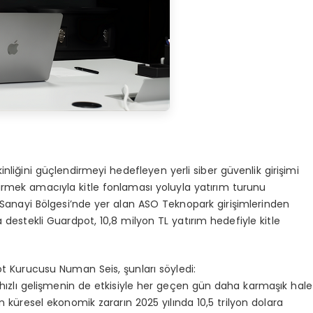
inliğini güçlendirmeyi hedefleyen yerli siber güvenlik girişimi
irmek amacıyla kitle fonlaması yoluyla yatırım turunu
 Sanayi Bölgesi’nde yer alan ASO Teknopark girişimlerinden
 destekli Guardpot, 10,8 milyon TL yatırım hedefiyle kitle
t Kurucusu Numan Seis, şunları söyledi:
i hızlı gelişmenin de etkisiyle her geçen gün daha karmaşık hale
n küresel ekonomik zararın 2025 yılında 10,5 trilyon dolara