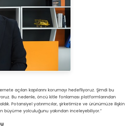
ernete açılan kapılarını korumayı hedefliyoruz. Şimdi bu
yoruz. Bu nedenle, öncü kitle fonlaması platformlarından
dık. Potansiyel yatırımcılar, şirketimize ve ürünümüze ilişkin
t’un büyüme yolculuğunu yakından inceleyebiliyor.”
du