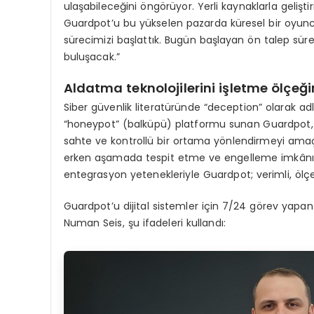
ulaşabileceğini öngörüyor. Yerli kaynaklarla geliştir
Guardpot’u bu yükselen pazarda küresel bir oyuncu
sürecimizi başlattık. Bugün başlayan ön talep süre
buluşacak.”
Aldatma teknolojilerini işletme ölçeği
Siber güvenlik literatüründe “deception” olarak adla
“honeypot” (balküpü) platformu sunan Guardpot, sa
sahte ve kontrollü bir ortama yönlendirmeyi amaç
erken aşamada tespit etme ve engelleme imkânı el
entegrasyon yetenekleriyle Guardpot; verimli, ölçek
Guardpot’u dijital sistemler için 7/24 görev yapan 
Numan Seis, şu ifadeleri kullandı: