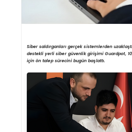
Siber sald
ı
rganlar
ı
ger
ç
ek sistemlerden uzakla
ş
t
destekli yerli siber g
ü
venlik giri
ş
imi Guardpot, 10
i
ç
in
ö
n talep s
ü
recini bug
ü
n ba
ş
latt
ı
.