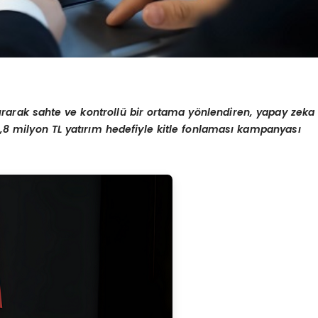
ı
rarak sahte ve kontroll
ü
bir ortama y
ö
nlendiren, yapay zeka
,8 milyon TL yat
ı
r
ı
m hedefiyle kitle fonlamas
ı
kampanyas
ı