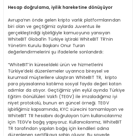
Hesap doğrulama, iyilik hareketine d
ö
nüşüyor
Avrupa’nın önde gelen kripto varlık platformlarından
biri olan ve geçtiğimiz aylarda Juventus ile
gerçekleştirdiği işbirliğiyle kamuoyuna yansıyan
WhiteBIT Global’in Türkiye iştiraki WhiteBIT TR’nin
Yönetim Kurulu Başkanı Onur Turan
değerlendirmelerini şu ifadelerle sonlandırdı:
“WhiteBIT’in küreseldeki ürün ve hizmetlerini
Türkiye’deki düzenlemeler uyarınca bireysel ve
kurumsal müşterilere ulaştıran WhiteBIT TR, kripto
para piyasalarına katılıma sosyal fayda değeri katan
adımlar da atıyor. Geçtiğimiz yılın eylül ayında Türkiye
Eğitim Gönüllüleri Vakfı (TEGV) ile imzaladığımız iyi
niyet protokolü, bunun en güncel örneği. TEGV
işbirliğimiz kapsamında, KYC sürecini tamamlayan ve
WhiteBIT TR hesabını doğrulayan tüm kullanıcılarımız
için TEGV’e bağış yapıyoruz. Kullanıcılarımız, WhiteBIT
TR tarafından yapılan bağış için kendileri adına
düzenlenen sertifikaya sahip oluyor. Bu sayede