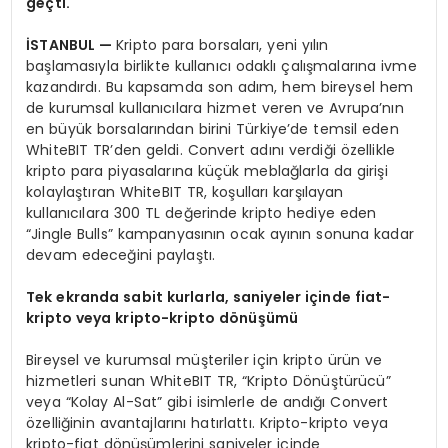
geç
ti.
İSTANBUL
—
Kripto para borsaları, yeni yılın
başlamasıyla birlikte kullanıcı odaklı çalışmalarına ivme
kazandırdı. Bu kapsamda son adım, hem bireysel hem
de kurumsal kullanıcılara hizmet veren ve Avrupa’nın
en büyük borsalarından birini Türkiye’de temsil eden
WhiteBIT TR’den geldi. Convert adını verdiği özellikle
kripto para piyasalarına küçük meblağlarla da girişi
kolaylaştıran WhiteBIT TR, koşulları karşılayan
kullanıcılara 300 TL değerinde kripto hediye eden
“Jingle Bulls” kampanyasının ocak ayının sonuna kadar
devam edeceğini paylaştı.
Tek ekranda sabit kurlarla, saniyeler içinde fiat-
kripto veya kripto-kripto d
ö
nüşümü
Bireysel ve kurumsal müşteriler için kripto ürün ve
hizmetleri sunan WhiteBIT TR, “Kripto Dönüştürücü”
veya “Kolay Al-Sat” gibi isimlerle de andığı Convert
özelliğinin avantajlarını hatırlattı. Kripto-kripto veya
kripto-fiat dönüşümlerini saniyeler içinde