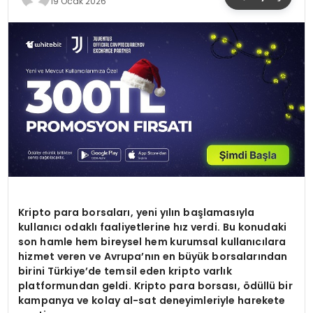
19 Ocak 2026
YAŞAM
Kripto para borsalar
ı, yeni yılın başlamasıyla
kullanıcı odaklı faaliyetlerine hız verdi. Bu konudaki
son hamle hem bireysel hem kurumsal kullanıcılara
hizmet veren ve Avrupa’nı
n en b
üyük borsalarından
birini Türkiye’de temsil eden kripto varlık
platformundan geldi. Kripto para borsası,
ö
düllü bir
kampanya ve kolay al-sat deneyimleriyle harekete