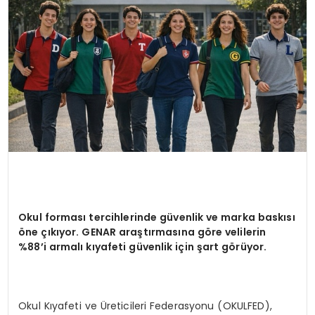
YAŞAM
Okul forması tercihlerinde güvenlik ve marka baskısı
öne çıkıyor. GENAR araştı
rmas
ına g
ö
re velilerin
%88’i armalı kıyafeti güvenlik için ş
art g
ö
rüyor.
Okul Kıyafeti ve Üreticileri Federasyonu (OKULFED),