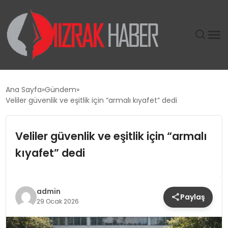
GÜNDEM
Ana Sayfa
Gündem
Veliler güvenlik ve eşitlik için “armalı kıyafet” dedi
SIYASET
Veliler güvenlik ve eşitlik için “armalı
DÜNYA
kıyafet” dedi
EKONOMI
SPOR
admin
Paylaş
29 Ocak 2026
TEKNOLOJI