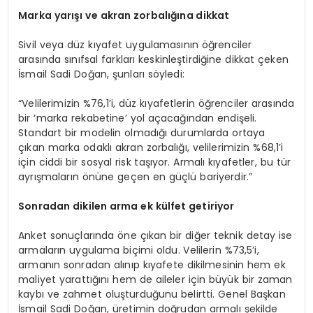
Marka yarışı
ve
akran zorbalığına dikkat
Sivil veya düz kıyafet uygulamasının öğrenciler
arasında sınıfsal farkları keskinleştirdiğine dikkat çeken
İsmail Sadi Doğan, şunları söyledi:
“Velilerimizin %76,1’i, düz kıyafetlerin öğrenciler arasında
bir ‘marka rekabetine’ yol açacağından endişeli.
Standart bir modelin olmadığı durumlarda ortaya
çıkan marka odaklı akran zorbalığı, velilerimizin %68,1’i
için ciddi bir sosyal risk taşıyor. Armalı kıyafetler, bu tür
ayrışmaların önüne geçen en güçlü bariyerdir.”
Sonradan dikilen a
rma
ek külfet getiriyor
Anket sonuçlarında öne çıkan bir diğer teknik detay ise
armaların uygulama biçimi oldu. Velilerin %73,5’i,
armanın sonradan alınıp kıyafete dikilmesinin hem ek
maliyet yarattığını hem de aileler için büyük bir zaman
kaybı ve zahmet oluşturduğunu belirtti. Genel Başkan
İsmail Sadi Doğan, üretimin doğrudan armalı şekilde