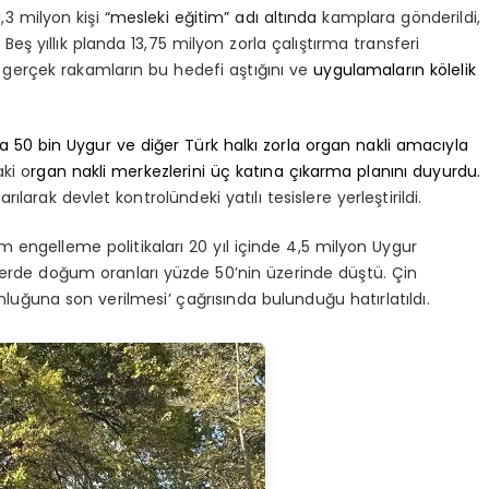
1,3 milyon kişi
“mesleki eğitim” adı altında
kamplara gönderildi,
ş yıllık planda 13,75 milyon zorla çalıştırma transferi
gerçek rakamların bu hedefi aştığını ve
uygulamaların kölelik
ila 50 bin Uygur ve diğer Türk halkı zorla organ nakli amacıyla
ki o
rgan nakli merkezlerini üç katına çıkarma planını duyurdu.
larak devlet kontrolündeki yatılı tesislere yerleştirildi.
 engelleme politikaları 20 yıl içinde 4,5 milyon Uygur
erde doğum oranları yüzde 50’nin üzerinde düştü. Çin
luğuna son verilmesi’ çağrısında bulunduğu hatırlatıldı.