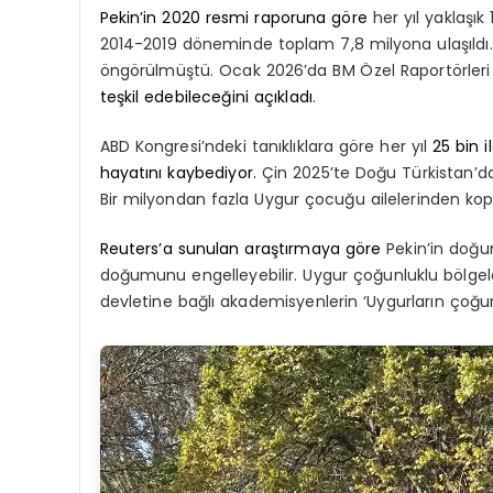
Pekin’in 2020 resmi raporuna göre
her yıl yaklaşık 
2014-2019 döneminde toplam 7,8 milyona ulaşıldı. Be
öngörülmüştü. Ocak 2026’da BM Özel Raportörleri 
teşkil edebileceğini açıkladı
.
ABD Kongresi’ndeki tanıklıklara göre her yıl
25 bin 
hayatını kaybediyor.
Çin 2025’te Doğu Türkistan’da
Bir milyondan fazla Uygur çocuğu ailelerinden koparı
Reuters’a sunulan araştırmaya göre
Pekin’in doğum
doğumunu engelleyebilir. Uygur çoğunluklu bölgel
devletine bağlı akademisyenlerin ‘Uygurların çoğun