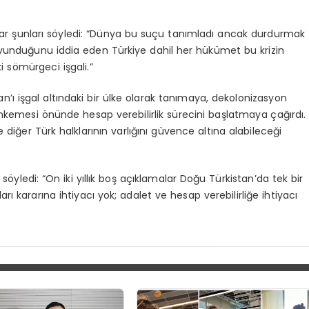
yar şunları söyledi: “Dünya bu suçu tanımladı ancak durdurmak
savunduğunu iddia eden Türkiye dahil her hükümet bu krizin
i sömürgeci işgali.”
’ı işgal altındaki bir ülke olarak tanımaya, dekolonizasyon
kemesi önünde hesap verebilirlik sürecini başlatmaya çağırdı.
 diğer Türk halklarının varlığını güvence altına alabileceği
yledi: “On iki yıllık boş açıklamalar Doğu Türkistan’da tek bir
ı kararına ihtiyacı yok; adalet ve hesap verebilirliğe ihtiyacı