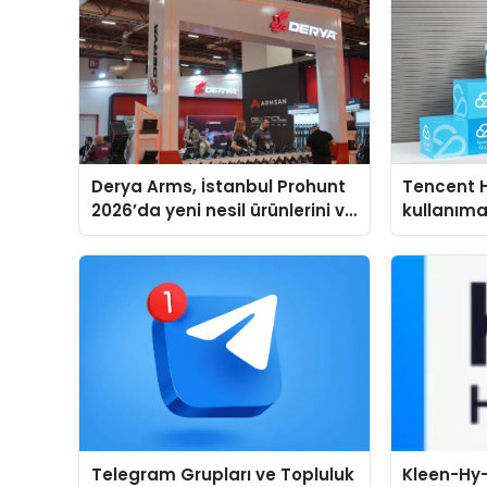
Derya Arms, İstanbul Prohunt
Tencent 
2026’da yeni nesil ürünlerini ve
kullanım
global marka vizyonunu
sergiledi
Telegram Grupları ve Topluluk
Kleen-Hy-