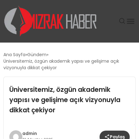
GÜNDEM
Ana Sayfa
Gündem
Üniversitemiz, özgün akademik yapısı ve gelişime açık
SIYASET
vizyonuyla dikkat çekiyor
DÜNYA
Üniversitemiz, özgün akademik
yapısı ve gelişime açık vizyonuyla
EKONOMI
dikkat çekiyor
SPOR
TEKNOLOJI
admin
Paylaş