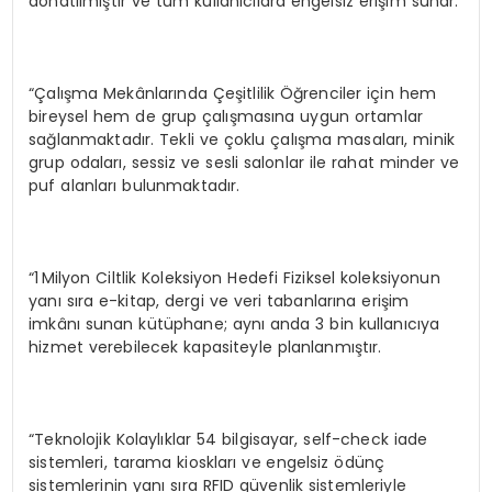
donatılmıştır ve tüm kullanıcılara engelsiz erişim sunar.
“Çalışma Mekânlarında Çeşitlilik Öğrenciler için hem
bireysel hem de grup çalışmasına uygun ortamlar
sağlanmaktadır. Tekli ve çoklu çalışma masaları, minik
grup odaları, sessiz ve sesli salonlar ile rahat minder ve
puf alanları bulunmaktadır.
“1 Milyon Ciltlik Koleksiyon Hedefi Fiziksel koleksiyonun
yanı sıra e-kitap, dergi ve veri tabanlarına erişim
imkânı sunan kütüphane; aynı anda 3 bin kullanıcıya
hizmet verebilecek kapasiteyle planlanmıştır.
“Teknolojik Kolaylıklar 54 bilgisayar, self-check iade
sistemleri, tarama kioskları ve engelsiz ödünç
sistemlerinin yanı sıra RFID güvenlik sistemleriyle