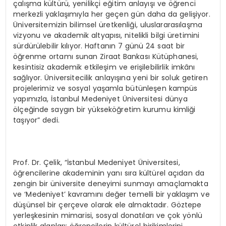
çalışma kültürü, yenilikçi eğitim anlayışı ve öğrenci
merkezli yaklaşımıyla her geçen gün daha da gelişiyor.
Üniversitemizin bilimsel üretkenliği, uluslararasılaşma
vizyonu ve akademik altyapısı, nitelikli bilgi üretimini
sürdürülebilir kılıyor. Haftanın 7 günü 24 saat bir
öğrenme ortamı sunan Ziraat Bankası Kütüphanesi,
kesintisiz akademik etkileşim ve erişilebilirlik imkânı
sağlıyor. Üniversitecilik anlayışına yeni bir soluk getiren
projelerimiz ve sosyal yaşamla bütünleşen kampüs
yapımızla, İstanbul Medeniyet Üniversitesi dünya
ölçeğinde saygın bir yükseköğretim kurumu kimliği
taşıyor” dedi.
Prof. Dr. Çelik, “İstanbul Medeniyet Üniversitesi,
öğrencilerine akademinin yanı sıra kültürel açıdan da
zengin bir üniversite deneyimi sunmayı amaçlamakta
ve ‘Medeniyet’ kavramını değer temelli bir yaklaşım ve
düşünsel bir çerçeve olarak ele almaktadır. Göztepe
yerleşkesinin mimarisi, sosyal donatıları ve çok yönlü
etkinlik alanları; öğrencilerin kültürel birikimlerini