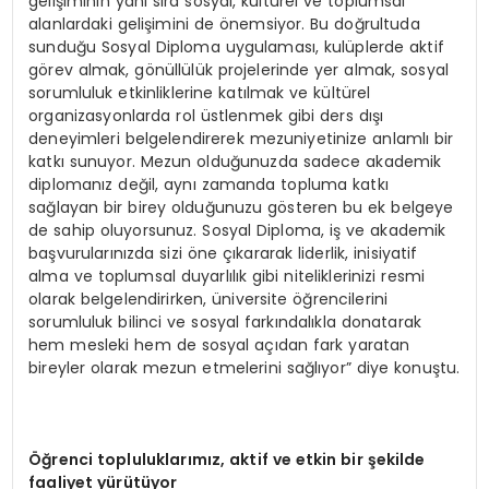
gelişiminin yanı sıra sosyal, kültürel ve toplumsal
alanlardaki gelişimini de önemsiyor. Bu doğrultuda
sunduğu Sosyal Diploma uygulaması, kulüplerde aktif
görev almak, gönüllülük projelerinde yer almak, sosyal
sorumluluk etkinliklerine katılmak ve kültürel
organizasyonlarda rol üstlenmek gibi ders dışı
deneyimleri belgelendirerek mezuniyetinize anlamlı bir
katkı sunuyor. Mezun olduğunuzda sadece akademik
diplomanız değil, aynı zamanda topluma katkı
sağlayan bir birey olduğunuzu gösteren bu ek belgeye
de sahip oluyorsunuz. Sosyal Diploma, iş ve akademik
başvurularınızda sizi öne çıkararak liderlik, inisiyatif
alma ve toplumsal duyarlılık gibi niteliklerinizi resmi
olarak belgelendirirken, üniversite öğrencilerini
sorumluluk bilinci ve sosyal farkındalıkla donatarak
hem mesleki hem de sosyal açıdan fark yaratan
bireyler olarak mezun etmelerini sağlıyor” diye konuştu.
Öğrenci topluluklarımız, aktif ve etkin bir şekilde
faaliyet yürütüyor