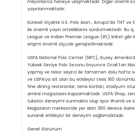
milyonlarca haneye ula
ş
maktad
ı
r. Di
ğ
er
ö
nemli ka
yay
ı
nlanmaktad
ı
r.
K
ü
resel
ö
l
ç
ekte U.S. Polo Assn., Avrupa
’
da TNT ve E
ile
ö
nemli yay
ı
n ortakl
ı
klar
ı
n
ı
s
ü
rd
ü
rmektedir. Bu i
League ve Indian Premier League (IPL) kriket gibi 
eri
ş
imi
ö
nemli
ö
l
çü
de geni
ş
letilmektedir.
USPA National Polo Center (NPC), Kuzey Amerika
’
Y
ü
ksek Seviye Polo Sezonu boyunca Ocak
’
tan Nis
yapm
ış
ve rekor seyirci ile tamamen dolu hafta s
ve USPA
’
ya ait olan bu etkileyici tesis 160 d
ö
n
ü
ml
fine dining restoranlar, tenis kortlar
ı
, stadyum otu
amiral ma
ğ
azas
ı
n
ı
kapsamaktad
ı
r. USPA Shop, ze
t
ü
ketici deneyimi sunmakta olup spor ilhaml
ı
ve l
Ma
ğ
azan
ı
n merkezinde yer alan 360 derece daire
sunarak etkileyici bir deneyim sa
ğ
lamaktad
ı
r.
Genel
G
ö
r
ü
n
ü
m