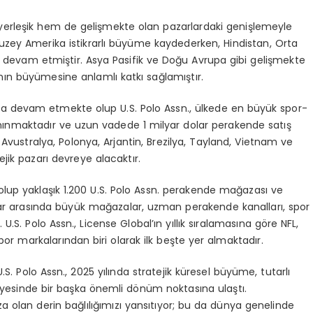
yerle
ş
ik hem de geli
ş
mekte olan pazarlardaki geni
ş
lemeyle
uzey Amerika istikrarl
ı
b
ü
y
ü
me kaydederken, Hindistan, Orta
 devam etmi
ş
tir. Asya Pasifik ve Do
ğ
u Avrupa gibi geli
ş
mekte
n
ı
n b
ü
y
ü
mesine anlaml
ı
katk
ı
sa
ğ
lam
ış
t
ı
r.
a devam etmekte olup U.S. Polo Assn.,
ü
lkede en b
ü
y
ü
k spor-
n
ı
nmaktad
ı
r ve uzun vadede 1 milyar dolar perakende sat
ış
Avustralya, Polonya, Arjantin, Brezilya, Tayland, Vietnam ve
ejik pazar
ı
devreye alacakt
ı
r.
olup yakla
şı
k 1.200 U.S. Polo Assn. perakende ma
ğ
azas
ı
ve
ar aras
ı
nda b
ü
y
ü
k ma
ğ
azalar, uzman perakende kanallar
ı
, spor
r. U.S. Polo Assn., License Global
’ı
n y
ı
ll
ı
k s
ı
ralamas
ı
na g
ö
re NFL,
por markalar
ı
ndan biri olarak ilk be
ş
te yer almaktad
ı
r.
U.S. Polo Assn., 2025 y
ı
l
ı
nda stratejik k
ü
resel b
ü
y
ü
me, tutarl
ı
yesinde bir ba
ş
ka
ö
nemli d
ö
n
ü
m noktas
ı
na ula
ş
t
ı
.
za olan derin ba
ğ
l
ı
l
ığı
m
ı
z
ı
yans
ı
t
ı
yor; bu da d
ü
nya genelinde