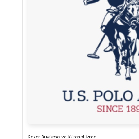
Rekor B
ü
y
ü
me ve K
ü
resel
İ
vme