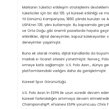
Markan
ı
n t
ü
ketici etkile
ş
im stratejilerini destekl
t
ü
keticiler i
ç
in bir dizi 135. y
ı
l k
ü
resel etkinli
ğ
i ve m
Y
ı
l D
ö
n
ü
m
ü
Kampanyas
ı
, 1890 y
ı
l
ı
nda kurulan ve 
USPA
’
n
ı
n 135. y
ı
l
ı
n
ı
kutlam
ış
t
ı
r. Bu kapsamda ger
ç
e
ve Orta Do
ğ
u gibi
ö
nemli pazarlarda hayata ge
ç
i
etkinlikler, dijital deneyimler, kaps
ü
l koleksiyonlar 
deneyimler ya
ş
am
ış
t
ı
r.
Buna ek olarak marka, dijital kanallarda da b
ü
y
ü
me
markal
ı
e-ticaret sitesini y
ö
netmi
ş
tir. Norve
ç
, Pol
ivmeye katk
ı
sa
ğ
lam
ış
t
ı
r. U.S. Polo Assn., d
ü
nya gen
platformlar
ı
ndaki varl
ığı
n
ı
daha da geni
ş
letmi
ş
tir.
K
ü
resel Spor G
ö
r
ü
n
ü
rl
üğü
U.S. Polo Assn.
’
in ESPN ile uzun s
ü
redir devam eden
k
ü
resel fark
ı
ndal
ığı
n
ı
art
ı
rmaya devam etmektedir.
Championship
®
, efsanevi ESPN yorumcusu Chris F