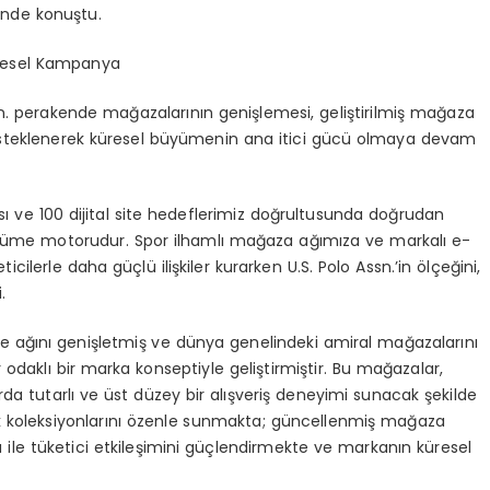
linde konu
ş
tu.
resel Kampanya
ssn. perakende ma
ğ
azalar
ı
n
ı
n geni
ş
lemesi, geli
ş
tirilmi
ş
ma
ğ
aza
steklenerek k
ü
resel b
ü
y
ü
menin ana itici g
ü
c
ü
olmaya devam
s
ı
ve 100 dijital site hedeflerimiz do
ğ
rultusunda do
ğ
rudan
ü
me motorudur. Spor ilhaml
ı
ma
ğ
aza a
ğı
m
ı
za ve markal
ı
e-
eticilerle daha g
üç
l
ü
ili
ş
kiler kurarken U.S. Polo Assn.
’
in
ö
l
ç
e
ğ
ini,
.
e a
ğı
n
ı
geni
ş
letmi
ş
ve d
ü
nya genelindeki amiral ma
ğ
azalar
ı
n
ı
r odakl
ı
bir marka konseptiyle geli
ş
tirmi
ş
tir. Bu ma
ğ
azalar,
da tutarl
ı
ve
ü
st d
ü
zey bir al
ış
veri
ş
deneyimi sunacak
ş
ekilde
 koleksiyonlar
ı
n
ı ö
zenle sunmakta; g
ü
ncellenmi
ş
ma
ğ
aza
ile t
ü
ketici etkile
ş
imini g
üç
lendirmekte ve markan
ı
n k
ü
resel