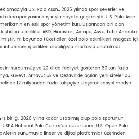
emek amac
ı
yla U.S. Polo Assn., 2025 y
ı
l
ı
nda spor severler ve
arka kampanyas
ı
n
ı
ba
ş
ar
ı
yla hayata ge
ç
irmi
ş
tir. U.S. Polo Assn.
Amerika
’
n
ı
n en eski spor y
ö
netim kurulu
ş
lar
ı
ndan biri olan
kle
ş
tirilen etkinlikler ABD, Hindistan, Avrupa, Asya, Latin Amerika
rilmi
ş
tir. Y
ı
l boyunca t
ü
keticiler;
ö
zel polo etkinlikleri, ma
ğ
aza i
ç
i
ve influencer i
ş
birlikleri arac
ı
l
ığı
yla markayla unutulmaz
sini s
ü
rd
ü
rm
üş
ve 20 dilde faaliyet g
ö
steren 60
’
tan fazla
onya, Kuveyt, Arnavutluk ve Cezayir
’
de a
çı
lan yeni siteler bu
elinde 12 milyondan fazla takip
ç
iye ula
ş
arak sosyal medya
 i
ş
birli
ğ
i, 2026 y
ı
l
ı
na kadar uzat
ı
lm
ış
olup polo sporunun
 USPA National Polo Center
’
da d
ü
zenlenen U.S. Open Polo
owler
’ı
n sunumuyla lineer ve dijital platformlar
ü
zerinden