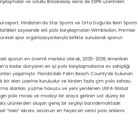
r
şı
la
ş
malar ve
ö
d
ü
ll
ü
Breakaway serisi de ESPN
ü
zerinden
urosport, Hindistan
’
da Star Sports ve Orta Do
ğ
u
’
da BeIn Sports
ş
birlikleri sayesinde elit polo kar
şı
la
ş
malar
ı
Wimbledon, Premier
k
ü
resel spor organizasyonlar
ı
yla birlikte sunularak sporun
daki sporun en
ö
nemli merkezi olarak, 2025-2026 Amerikan
an
’
a kadar d
ü
nyan
ı
n en iyi polo kar
şı
la
ş
malar
ı
na ev sahipli
ğ
i
onlar
ı
ya
ş
am
ış
t
ı
r. Florida
’
daki Palm Beach County
’
de bulunan
ü
k bir alan
ü
zerine kuruludur ve birden fazla
ç
im polo sahas
ı
,
rma alanlar
ı
, y
ü
zme havuzu ve yeni yenilenen USPA Global
ngin polo miras
ı
ve moday
ı
bir araya getiren
ü
st d
ü
zey bir
ü
ks
ü
r
ü
nlerden olu
ş
an geni
ş
bir se
ç
kiyi bar
ı
nd
ı
rmaktad
ı
r.
sel
“
Halo
”
ekran
ı
, sezonun en heyecan verici polo anlar
ı
n
ı