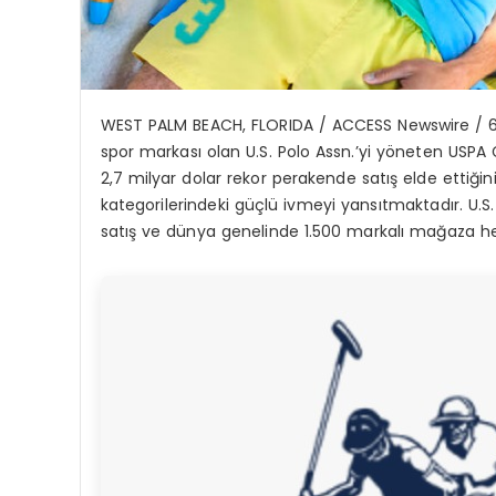
WEST PALM BEACH, FLORIDA / ACCESS Newswire / 
spor markas
ı
olan U.S. Polo Assn.
’
y
i y
ö
neten
USPA 
2,7 milyar dolar rekor perakende sat
ış
elde etti
ğ
in
kategorilerindeki g
üç
l
ü
ivmeyi yans
ı
tmaktad
ı
r. U.
sat
ış
ve d
ü
nya genelinde 1.500 markal
ı
ma
ğ
aza h