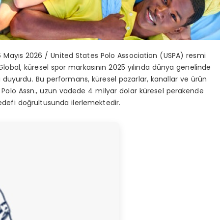
6 May
ı
s 2026 /
United States Polo Association (USPA) resmi
Global
, k
ü
resel spor markas
ı
n
ı
n 2025 y
ı
l
ı
nda d
ü
nya genelinde
i duyurdu. Bu performans, k
ü
resel pazarlar, kanallar ve
ü
r
ü
n
S. Polo Assn., uzun vadede 4 milyar dolar k
ü
resel perakende
edefi do
ğ
rultusunda ilerlemektedir.