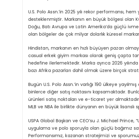
U.S. Polo Assn.
’
in 2025 y
ı
l
ı
rekor performans
ı
, hem 
desteklenmi
ş
tir. Markan
ı
n en b
ü
y
ü
k b
ö
lgesi olan K
Do
ğ
u, Bat
ı
Avrupa ve Latin Amerika
’
da g
üç
l
ü
ivme
olan b
ö
lgeler de
ç
ok milyar dolarl
ı
k k
ü
resel marka
Hindistan, markan
ı
n en h
ı
zl
ı
b
ü
y
ü
yen pazar
ı
olmay
casual erkek giyim markas
ı
olarak geni
ş ç
apta ta
hedefine ilerlemektedir. Marka ayr
ı
ca 2026 y
ı
l
ı
nda 
baz
ı
Afrika pazarlar
ı
dahil olmak
ü
zere bir
ç
ok strat
Bug
ü
n U.S. Polo Assn.
’
in varl
ığı
190
ü
lkeye yay
ı
lm
ış
binlerce di
ğ
er sat
ış
noktas
ı
n
ı
kapsamaktad
ı
r. Bunl
ü
r
ü
nleri sat
ış
noktalar
ı
ve e-ticaret yer almaktad
ı
MLB ve NBA ile birlikte d
ü
nyan
ı
n en b
ü
y
ü
k lisansl
ı
s
USPA Global Ba
ş
kan ve CEO
’
su J. Michael Prince, “
uygulama ve polo sporuyla olan g
üç
l
ü
ba
ğı
m
ı
z sa
Performans
ı
m
ı
z, kazanan stratejimizi ve sporumu