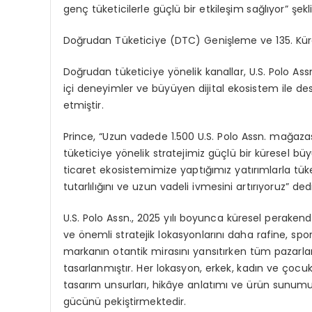
gen
ç
t
ü
keticilerle g
üç
l
ü
bir etkile
ş
im sa
ğ
l
ı
yor”
ş
ek
Do
ğ
rudan T
ü
keticiye (DTC) Geni
ş
leme ve 135. K
ü
Do
ğ
rudan t
ü
keticiye y
ö
nelik kanallar, U.S. Polo A
i
ç
i deneyimler ve b
ü
y
ü
yen dijital ekosistem ile de
etmi
ş
tir.
Prince, “Uzun vadede 1.500 U.S. Polo Assn. ma
ğ
aza
t
ü
keticiye y
ö
nelik stratejimiz g
üç
l
ü
bir k
ü
resel b
ü
y
ticaret ekosistemimize yapt
ığı
m
ı
z yat
ı
r
ı
mlarla t
ü
k
tutarl
ı
l
ığı
n
ı
ve uzun vadeli ivmesini art
ı
r
ı
yoruz” dedi
U.S. Polo Assn., 2025 y
ı
l
ı
boyunca k
ü
resel perakend
ve
ö
nemli stratejik lokasyonlar
ı
n
ı
daha rafine, spo
markan
ı
n otantik miras
ı
n
ı
yans
ı
t
ı
rken t
ü
m pazarlar
tasarlanm
ış
t
ı
r. Her lokasyon, erkek, kad
ı
n ve
ç
ocuk
tasar
ı
m unsurlar
ı
, hik
â
ye anlat
ı
m
ı
ve
ü
r
ü
n sunumu 
g
ü
c
ü
n
ü
peki
ş
tirmektedir.