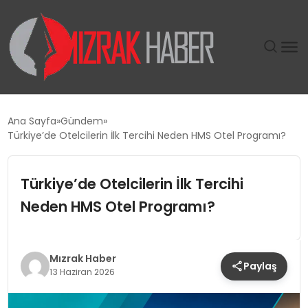
GÜNDEM
Ana Sayfa
Gündem
Türkiye’de Otelcilerin İlk Tercihi Neden HMS Otel Programı?
SIYASET
Türkiye’de Otelcilerin İlk Tercihi
DÜNYA
Neden HMS Otel Programı?
EKONOMI
SPOR
Mızrak Haber
Paylaş
13 Haziran 2026
TEKNOLOJI