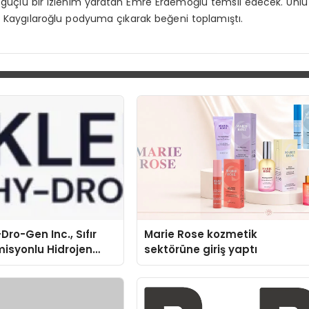
a güçlü bir izlenim yaratan Emre Erdemoğlu temsil edecek. Ünlü
z Kaygılaroğlu podyuma çıkarak beğeni toplamıştı.
Dro-Gen Inc., Sıfır
Marie Rose kozmetik
isyonlu Hidrojen
sektörüne giriş yaptı
knolojisinde ISO ve
nleyici Onaylarını