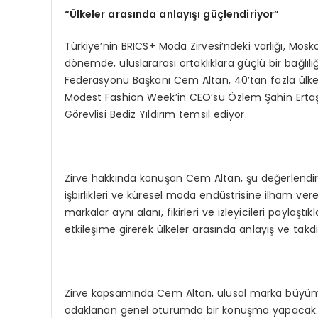
“Ülkeler arasında anlayışı güçlendiriyor”
Türkiye’nin BRICS+ Moda Zirvesi’ndeki varlığı, Mosko
dönemde, uluslararası ortaklıklara güçlü bir bağlılığ
Federasyonu Başkanı Cem Altan, 40’tan fazla ülked
Modest Fashion Week’in CEO’su Özlem Şahin Ertaş
Görevlisi Bediz Yıldırım temsil ediyor.
Zirve hakkında konuşan Cem Altan, şu değerlendirme
işbirlikleri ve küresel moda endüstrisine ilham verebi
markalar aynı alanı, fikirleri ve izleyicileri paylaş
etkileşime girerek ülkeler arasında anlayış ve takdir
Zirve kapsamında Cem Altan, ulusal marka büyümes
odaklanan genel oturumda bir konuşma yapacak. Pane