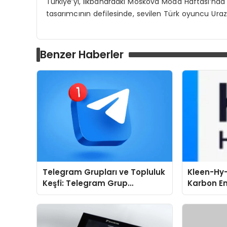
Türkiye’yi, ilkbahardaki Moskova Moda Haftası’nd
tasarımcının defilesinde, sevilen Türk oyuncu Ura
Benzer Haberler
Telegram Grupları ve Topluluk
Kleen-Hy-
Keşfi: Telegram Grup
Karbon Em
Aramalarında Zaman
Isıtma Te
Kazandıran Yöntem
TSSA Düze
Aldı