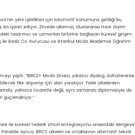
va’nın yeni işbirlikleri için lokomotif konumuna geldiği bu
ı da işaret ediyor. Zirvede ülkemizi, Uluslararası Hazır Giyim
eki tasarımcı ve uzmanları birbirine bağlayan küresel girişim
 ile Bediz Co. Kurucusu ve İstanbul Moda Akademisi Öğretim
yi yaptı: “BRICS+ Moda Zirvesi, yaratıcı diyalog, kültürlerarası
lecek fikir alışverişi için alan yaratıyor. Farklı ülkelerden
tıklarında, yalnızca ticaretle değil, aynı zamanda diplomasiyle de
i güçlendiriyor.”
i ile küresel tedarik zinciri entegrasyonu arasındaki dengeye
lde ayrıca, BRICS ülkeleri ve ortaklarının alternatif tekstil