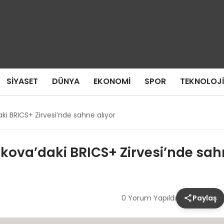
SIYASET
DÜNYA
EKONOMI
SPOR
TEKNOLOJI
i BRICS+ Zirvesi’nde sahne alıyor
kova’daki BRICS+ Zirvesi’nde sah
0 Yorum Yapıldı
Paylaş