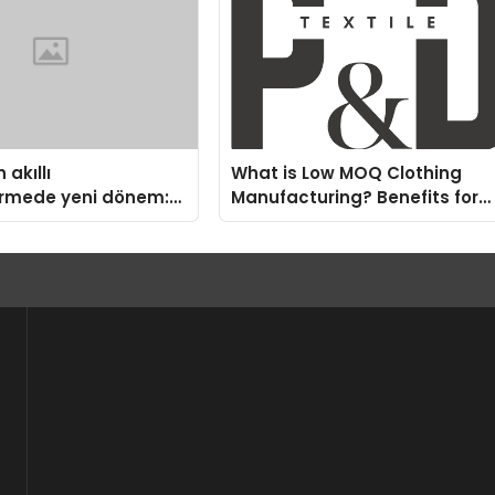
 akıllı
What is Low MOQ Clothing
irmede yeni dönem:
Manufacturing? Benefits for
us Türkiye’de
Fashion Startups