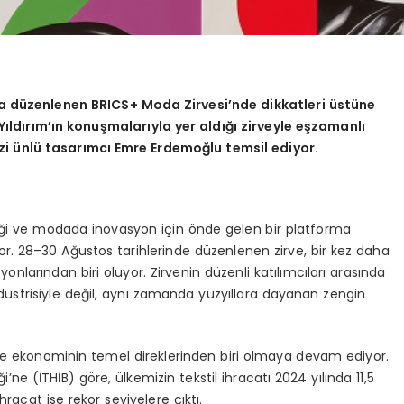
a düzenlenen BRICS+ Moda Zirvesi’nde dikkatleri üstüne
ıldırım’ın konuşmalarıyla yer aldığı zirveyle eşzamanlı
 ünlü tasarımcı Emre Erdemoğlu temsil ediyor.
rliği ve modada inovasyon için önde gelen bir platforma
or. 28–30 Ağustos tarihlerinde düzenlenen zirve, bir kez daha
yonlarından biri oluyor. Zirvenin düzenli katılımcıları arasında
üstrisiyle değil, aynı zamanda yüzyıllara dayanan zengin
e de ekonominin temel direklerinden biri olmaya devam ediyor.
i’ne (İTHİB) göre, ülkemizin tekstil ihracatı 2024 yılında 11,5
hracat ise rekor seviyelere çıktı.