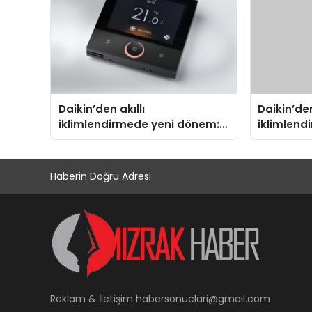
Daikin’den akıllı
Daikin’den
iklimlendirmede yeni dönem:
iklimlend
Madoka Plus Türkiye’de
Madoka Pl
Haberin Doğru Adresi
Reklam & İletişim
habersonuclari@gmail.com