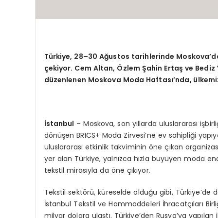
Türkiye, 28–30 Ağustos tarihlerinde Moskova’d
çekiyor. Cem Altan, Özlem Şahin Ertaş ve Bediz Y
düzenlenen Moskova Moda Haftası’nda, ülkemizi
İstanbul
– Moskova, son yıllarda uluslararası işbi
dönüşen BRICS+ Moda Zirvesi’ne ev sahipliği yapıy
uluslararası etkinlik takviminin öne çıkan organizas
yer alan Türkiye, yalnızca hızla büyüyen moda end
tekstil mirasıyla da öne çıkıyor.
Tekstil sektörü, küreselde olduğu gibi, Türkiye’d
İstanbul Tekstil ve Hammaddeleri İhracatçıları Birliğ
milyar dolara ulaştı. Türkiye’den Rusya’ya yapılan i