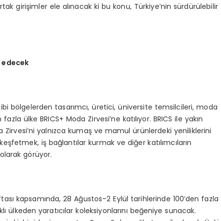
k girişimler ele alınacak ki bu konu, Türkiye’nin sürdürülebilir
l edecek
ibi bölgelerden tasarımcı, üretici, üniversite temsilcileri, moda
an fazla ülke BRICS+ Moda Zirvesi’ne katılıyor. BRICS ile yakın
oda Zirvesi’ni yalnızca kumaş ve mamul ürünlerdeki yeniliklerini
keşfetmek, iş bağlantılar kurmak ve diğer katılımcıların
olarak görüyor.
sı kapsamında, 28 Ağustos–2 Eylül tarihlerinde 100’den fazla
rklı ülkeden yaratıcılar koleksiyonlarını beğeniye sunacak.