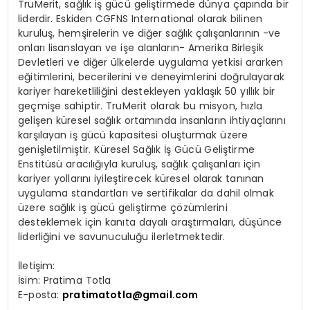
TruMerit, sa
ğ
l
ı
k i
ş
g
ü
c
ü
geli
ş
tirmede d
ü
nya
ç
ap
ı
nda bir
liderdir. Eskiden CGFNS International olarak bilinen
kurulu
ş
, hem
ş
irelerin ve di
ğ
er sa
ğ
l
ı
k
ç
al
ış
anlar
ı
n
ı
n -ve
onlar
ı
lisanslayan ve i
ş
e alanlar
ı
n- Amerika Birle
ş
ik
Devletleri ve di
ğ
er
ü
lkelerde uygulama yetkisi ararken
e
ğ
itimlerini, becerilerini ve deneyimlerini do
ğ
rulayarak
kariyer hareketlili
ğ
ini destekleyen yakla
şı
k 50 y
ı
ll
ı
k bir
ge
ç
mi
ş
e sahiptir. TruMerit olarak bu misyon, h
ı
zla
geli
ş
en k
ü
resel sa
ğ
l
ı
k ortam
ı
nda insanlar
ı
n ihtiya
ç
lar
ı
n
ı
kar
şı
layan i
ş
g
ü
c
ü
kapasitesi olu
ş
turmak
ü
zere
geni
ş
letilmi
ş
tir. K
ü
resel Sa
ğ
l
ı
k
İş
G
ü
c
ü
Geli
ş
tirme
Enstit
ü
s
ü
arac
ı
l
ığı
yla kurulu
ş
, sa
ğ
l
ı
k
ç
al
ış
anlar
ı
i
ç
in
kariyer yollar
ı
n
ı
iyile
ş
tirecek k
ü
resel olarak tan
ı
nan
uygulama standartlar
ı
ve sertifikalar da dahil olmak
ü
zere sa
ğ
l
ı
k i
ş
g
ü
c
ü
geli
ş
tirme
çö
z
ü
mlerini
desteklemek i
ç
in kan
ı
ta dayal
ı
ara
ş
t
ı
rmalar
ı
, d
üşü
nce
liderli
ğ
ini ve savunuculu
ğ
u ilerletmektedir.
İ
leti
ş
im:
İ
sim: Pratima Totla
E-posta:
pratimatotla@gmail.com