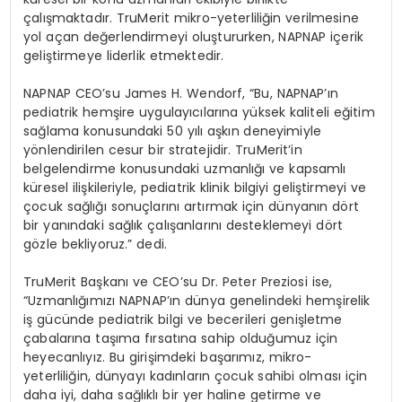
ç
al
ış
maktad
ı
r. TruMerit mikro-yeterlili
ğ
in verilmesine
yol a
ç
an de
ğ
erlendirmeyi olu
ş
tururken, NAPNAP i
ç
erik
geli
ş
tirmeye liderlik etmektedir.
NAPNAP CEO
’
su
James H. Wendorf, “Bu, NAPNAP’
ı
n
pediatrik hem
ş
ire uygulay
ı
c
ı
lar
ı
na y
ü
ksek kaliteli e
ğ
itim
sa
ğ
lama konusundaki 50 y
ı
l
ı
a
ş
k
ı
n deneyimiyle
y
ö
nlendirilen cesur bir stratejidir. TruMerit’in
belgelendirme konusundaki uzmanl
ığı
ve kapsaml
ı
k
ü
resel ili
ş
kileriyle, pediatrik klinik bilgiyi geli
ş
tirmeyi ve
ç
ocuk sa
ğ
l
ığı
sonu
ç
lar
ı
n
ı
art
ı
rmak i
ç
in d
ü
nyan
ı
n d
ö
rt
bir yan
ı
ndaki sa
ğ
l
ı
k
ç
al
ış
anlar
ı
n
ı
desteklemeyi d
ö
rt
g
ö
zle bekliyoruz.” dedi.
TruMerit Ba
ş
kan
ı
ve CEO’su Dr. Peter Preziosi ise,
“Uzmanl
ığı
m
ı
z
ı
NAPNAP’
ı
n d
ü
nya genelindeki hem
ş
irelik
i
ş
g
ü
c
ü
nde pediatrik bilgi ve becerileri geni
ş
letme
ç
abalar
ı
na ta
şı
ma f
ı
rsat
ı
na sahip oldu
ğ
umuz i
ç
in
heyecanl
ı
y
ı
z. Bu giri
ş
imdeki ba
ş
ar
ı
m
ı
z, mikro-
yeterlili
ğ
in, d
ü
nyay
ı
kad
ı
nlar
ı
n
ç
ocuk sahibi olmas
ı
i
ç
in
daha iyi, daha sa
ğ
l
ı
kl
ı
bir yer haline getirme ve