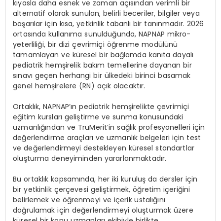
k
ı
yasla daha esnek ve zaman a
çı
s
ı
ndan verimli bir
alternatif olarak sunulan, belirli beceriler, bilgiler veya
ba
ş
ar
ı
lar i
ç
in k
ı
sa, yetkinlik tabanl
ı
bir tan
ı
nmad
ı
r. 2026
ortas
ı
nda kullan
ı
ma sunuldu
ğ
unda, NAPNAP mikro-
yeterlili
ğ
i, bir dizi
ç
evrimi
ç
i
öğ
renme mod
ü
l
ü
n
ü
tamamlayan ve k
ü
resel bir ba
ğ
lamda kan
ı
ta dayal
ı
pediatrik hem
ş
irelik bak
ı
m temellerine dayanan bir
s
ı
nav
ı
ge
ç
en herhangi bir
ü
lkedeki birinci basamak
genel hem
ş
irelere (RN) a
çı
k olacakt
ı
r.
Ortakl
ı
k, NAPNAP’
ı
n pediatrik hem
ş
irelikte
ç
evrimi
ç
i
e
ğ
itim kurslar
ı
geli
ş
tirme ve sunma konusundaki
uzmanl
ığı
ndan ve TruMerit’in sa
ğ
l
ı
k profesyonelleri i
ç
in
de
ğ
erlendirme ara
ç
lar
ı
ve uzmanl
ı
k belgeleri i
ç
in test
ve de
ğ
erlendirmeyi destekleyen k
ü
resel standartlar
olu
ş
turma deneyiminden yararlanmaktad
ı
r.
Bu ortakl
ı
k kapsam
ı
nda, her iki kurulu
ş
da dersler i
ç
in
bir yetkinlik
ç
er
ç
evesi geli
ş
tirmek,
öğ
retim i
ç
eri
ğ
ini
belirlemek ve
öğ
renmeyi ve i
ç
erik ustal
ığı
n
ı
do
ğ
rulamak i
ç
in de
ğ
erlendirmeyi olu
ş
turmak
ü
zere
k
ü
resel bir konu uzmanlar
ı
ekibiyle birlikte