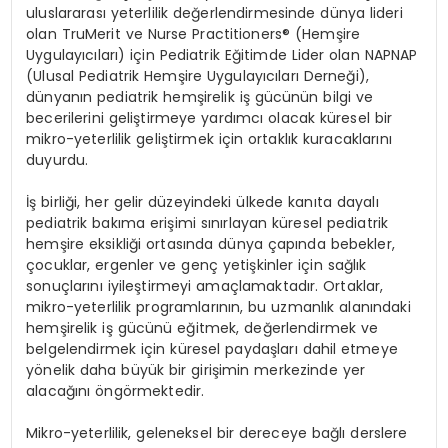
uluslararas
ı
yeterlilik de
ğ
erlendirmesinde d
ü
nya lideri
olan TruMerit ve Nurse Practitioners
®
(Hem
ş
ire
Uygulay
ı
c
ı
l
ar
ı
) i
ç
in Pediatrik E
ğ
itimde Lider olan NAPNAP
(Ulusal Pediatrik Hem
ş
ire Uygulay
ı
c
ı
lar
ı
Derne
ğ
i),
d
ü
nyan
ı
n pediatrik hem
ş
irelik i
ş
g
ü
c
ü
n
ü
n bilgi ve
becerilerini geli
ş
tirmeye yard
ı
mc
ı
olacak k
ü
resel bir
mikro-yeterlilik geli
ş
tirmek i
ç
in ortakl
ı
k kuracaklar
ı
n
ı
duyurdu.
İş
birli
ğ
i, her gelir d
ü
zeyindeki
ü
lkede kan
ı
ta dayal
ı
pediatrik bak
ı
ma eri
ş
imi s
ı
n
ı
rlayan k
ü
resel pediatrik
hem
ş
ire eksikli
ğ
i ortas
ı
nda d
ü
nya
ç
ap
ı
nda bebekler,
ç
ocuklar, ergenler ve gen
ç
yeti
ş
kinler i
ç
in sa
ğ
l
ı
k
sonu
ç
lar
ı
n
ı
iyile
ş
tirmeyi ama
ç
lamaktad
ı
r. Ortaklar,
mikro-yeterlilik programlar
ı
n
ı
n, bu uzmanl
ı
k alan
ı
ndaki
hem
ş
irelik i
ş
g
ü
c
ü
n
ü
e
ğ
itmek, de
ğ
erlendirmek ve
belgelendirmek i
ç
in k
ü
resel payda
ş
lar
ı
dahil etmeye
y
ö
nelik daha b
ü
y
ü
k bir giri
ş
imin merkezinde yer
alaca
ğı
n
ı ö
ng
ö
rmektedir.
Mikro-yeterlilik, geleneksel bir dereceye ba
ğ
l
ı
derslere