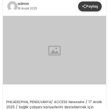
admin
Paylaş
YAŞAM
18 Aralık 2025
PHILADELPHIA, PENS
İ
LVANYA
/
ACCESS Newswire
/ 17 Aral
ı
k
2025 /
Sa
ğ
l
ı
k
ç
al
ış
an
ı
kariyerlerini desteklemek i
ç
in