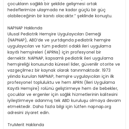
ç
ocuklar
ı
n sa
ğ
l
ı
kl
ı
bir
ş
ekilde geli
ş
mesi ortak
hedeflerimize ula
ş
mada ne kadar g
üç
l
ü
bir g
üç
olabilece
ğ
inin bir kan
ı
t
ı
olacakt
ı
r.”
ş
eklinde konu
ş
tu.
NAPNAP Hakk
ı
nda
U
lusal Pediatrik Hem
ş
ire Uygulay
ı
c
ı
lar
ı
Derne
ğ
i
(NAPNAP), ABD’de ve yurtd
ışı
nda pediatrik hem
ş
ire
uygulay
ı
c
ı
lar
ı
ve t
ü
m pediatri odakl
ı
ileri uygulama
kay
ı
tl
ı
hem
ş
ireleri (APRNs) i
ç
in profesyonel bir
dernektir. NAPNAP, kapsaml
ı
pediatrik ileri uygulama
hem
ş
ireli
ğ
i konusunda k
ü
resel lider, g
ü
venilir otorite ve
vazge
ç
ilmez bir kaynak olarak tan
ı
nmaktad
ı
r. 1973
y
ı
l
ı
nda kurulan NAPNAP, hem
ş
ire uygulay
ı
c
ı
lar
ı
i
ç
in ilk
profesyonel topluluktu ve hem APRN (
İ
leri Uygulama
Kay
ı
tl
ı
Hem
ş
ire) rol
ü
n
ü
geli
ş
tirmeye hem de bebekler,
ç
ocuklar ve ergenler i
ç
in sa
ğ
l
ı
k hizmetlerinin kalitesini
iyile
ş
tirmeye adanm
ış
tek ABD kurulu
ş
u olmaya devam
etmektedir. Daha fazla bilgi i
ç
in l
ü
tfen
napnap.org
adresini ziyaret edin.
TruMerit Hakk
ı
nda