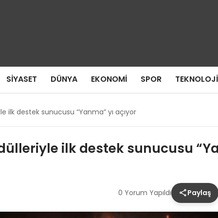
SIYASET
DÜNYA
EKONOMI
SPOR
TEKNOLOJI
e ilk destek sunucusu “Yanma” yı açıyor
lleriyle ilk destek sunucusu “Y
0 Yorum Yapıldı
Paylaş