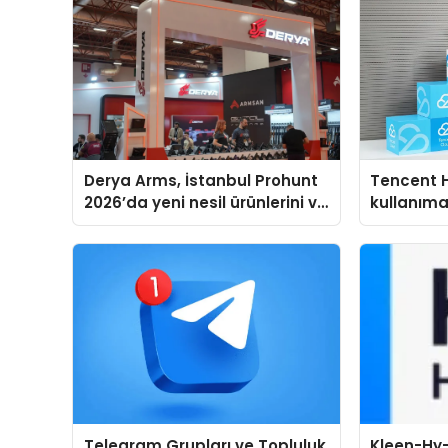
Derya Arms, İstanbul Prohunt
Tencent 
2026’da yeni nesil ürünlerini ve
kullanım
global marka vizyonunu
sergiledi
Telegram Grupları ve Topluluk
Kleen-Hy-