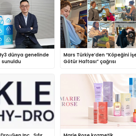
Hy3 dünya genelinde
Mars Türkiye’den “Köpeğini İş
a sunuldu
Götür Haftası” çağrısı
Dro-Gen Inc., Sıfır
Marie Rose kozmetik