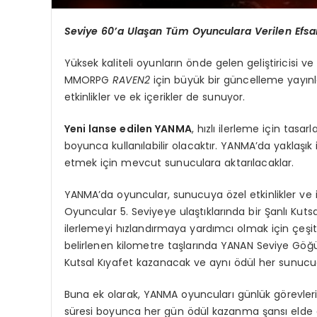
Seviye 60’a Ulaşan Tüm Oyunculara Verilen Efsa
Yüksek kaliteli oyunların önde gelen geliştiricisi v
MMORPG
RAVEN2
için büyük bir güncelleme yayınl
etkinlikler ve ek içerikler de sunuyor.
Yeni lanse edilen YANMA
, hızlı ilerleme için tasa
boyunca kullanılabilir olacaktır. YANMA’da yaklaşık
etmek için mevcut sunuculara aktarılacaklar.
YANMA’da oyuncular, sunucuya özel etkinlikler ve il
Oyuncular 5. Seviyeye ulaştıklarında bir Şanlı Kutsal
ilerlemeyi hızlandırmaya yardımcı olmak için çeşitl
belirlenen kilometre taşlarında YANAN Seviye Göğ
Kutsal Kıyafet kazanacak ve aynı ödül her sunucu
Buna ek olarak, YANMA oyuncuları günlük görevler
süresi boyunca her gün ödül kazanma şansı elde e