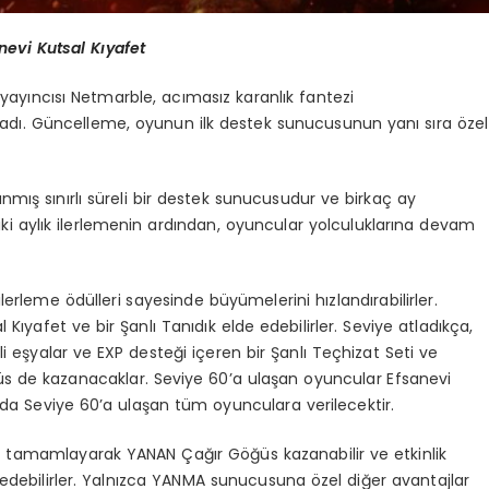
nevi Kutsal Kıyafet
e yayıncısı Netmarble, acımasız karanlık fantezi
adı. Güncelleme, oyunun ilk destek sunucusunun yanı sıra özel
rlanmış sınırlı süreli bir destek sunucusudur ve birkaç ay
 iki aylık ilerlemenin ardından, oyuncular yolculuklarına devam
erleme ödülleri sayesinde büyümelerini hızlandırabilirler.
 Kıyafet ve bir Şanlı Tanıdık elde edebilirler. Seviye atladıkça,
i eşyalar ve EXP desteği içeren bir Şanlı Teçhizat Seti ve
üs de kazanacaklar. Seviye 60’a ulaşan oyuncular Efsanevi
da Seviye 60’a ulaşan tüm oyunculara verilecektir.
i tamamlayarak YANAN Çağır Göğüs kazanabilir ve etkinlik
debilirler. Yalnızca YANMA sunucusuna özel diğer avantajlar