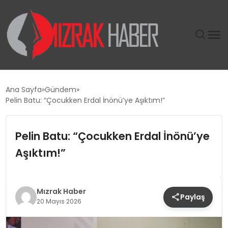
GÜNDEM
Ana Sayfa
Gündem
Pelin Batu: “Çocukken Erdal İnönü’ye Aşıktım!”
SIYASET
Pelin Batu: “Çocukken Erdal İnönü’ye
DÜNYA
Aşıktım!”
EKONOMI
SPOR
Mızrak Haber
Paylaş
20 Mayıs 2026
TEKNOLOJI