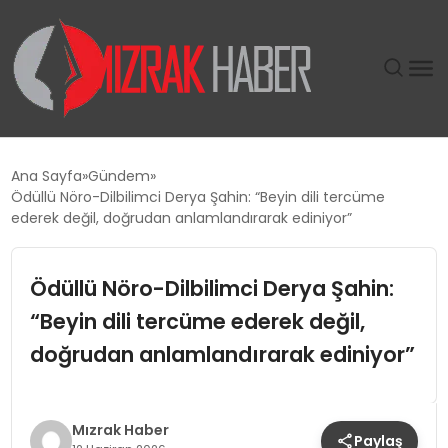
GÜNDEM
Ana Sayfa
Gündem
Ödüllü Nöro-Dilbilimci Derya Şahin: “Beyin dili tercüme
SIYASET
ederek değil, doğrudan anlamlandırarak ediniyor”
DÜNYA
Ödüllü Nöro-Dilbilimci Derya Şahin:
“Beyin dili tercüme ederek değil,
EKONOMI
doğrudan anlamlandırarak ediniyor”
SPOR
TEKNOLOJI
Mızrak Haber
Paylaş