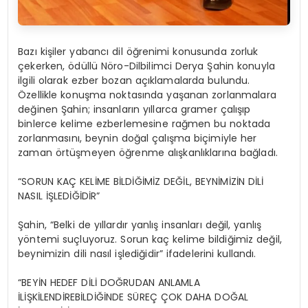
Bazı kişiler yabancı dil öğrenimi konusunda zorluk
çekerken, ödüllü Nöro-Dilbilimci Derya Şahin konuyla
ilgili olarak ezber bozan açıklamalarda bulundu.
Özellikle konuşma noktasında yaşanan zorlanmalara
değinen Şahin; insanların yıllarca gramer çalışıp
binlerce kelime ezberlemesine rağmen bu noktada
zorlanmasını, beynin doğal çalışma biçimiyle her
zaman örtüşmeyen öğrenme alışkanlıklarına bağladı.
“SORUN KAÇ KELİME BİLDİĞİMİZ DEĞİL, BEYNİMİZİN DİLİ
NASIL İŞLEDİĞİDİR”
Şahin, “Belki de yıllardır yanlış insanları değil, yanlış
yöntemi suçluyoruz. Sorun kaç kelime bildiğimiz değil,
beynimizin dili nasıl işlediğidir” ifadelerini kullandı.
“BEYİN HEDEF DİLİ DOĞRUDAN ANLAMLA
İLİŞKİLENDİREBİLDİĞİNDE SÜREÇ ÇOK DAHA DOĞAL