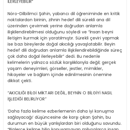
İLERLEYEBİLİR”
Nöro-Dilbilimci Şahin, yabancı dil öğreniminde en kritik
noktalardan birinin, zihnin hedef dili sürekli ana dil
üzerinden çevirmek yerine doğrudan anlamla
ilişkilendirebilmesi olduğunu söyledi ve “İnsan beyni
iletişim kurmak için yaratılmıştır. Sürekli çeviri yapmak
ise bazı bireylerde doğal akıcılığı yavaşlatabilir. Beyin
hedef dili doğrudan anlamla ilişkilendirebildiğinde süreç
çok daha doğal ilerleyebilir” dedi. Bu nedenle
kelimelerin yalnızca sözlük karşılıklarıyla değil; gerçek
yaşam deneyimleri, görseller, jestler, mimikler,
hikayeler ve bağlam içinde edinilmesinin önemine
dikkat çekti.
“AKICILIĞI BİLGİ MİKTARI DEĞİL, BEYNİN O BİLGİYİ NASIL
İŞLEDİĞİ BELİRLİYOR”
‘Daha fazla kelime ezberlemenin daha iyi konuşma
sağlayacağı’ düşüncesine de karşı çıkan Şahin, bu
durumun en büyük yanlışlardan biri olduğunu savundu.
“Binlerce kelime bilip konuşamayan milyonlarca insan