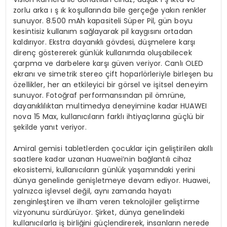
zorlu arka ı ş ık koşullarında bile gerçeğe yakın renkler
sunuyor. 8.500 mAh kapasiteli Süper Pil, gün boyu
kesintisiz kullanım sağlayarak pil kaygısını ortadan
kaldırıyor. Ekstra dayanıklı gövdesi, düşmelere karşı
direnç göstererek günlük kullanımda oluşabilecek
çarpma ve darbelere karşı güven veriyor. Canlı OLED
ekranı ve simetrik stereo çift hoparlörleriyle birleşen bu
özellikler, her an etkileyici bir görsel ve işitsel deneyim
sunuyor. Fotoğraf performansından pil ömrüne,
dayanıklılıktan multimedya deneyimine kadar HUAWEI
nova 15 Max, kullanıcıların farklı ihtiyaçlarına güçlü bir
şekilde yanıt veriyor.
Amiral gemisi tabletlerden çocuklar için geliştirilen akıllı
saatlere kadar uzanan Huawei’nin bağlantılı cihaz
ekosistemi, kullanıcıların günlük yaşamındaki yerini
dünya genelinde genişletmeye devam ediyor. Huawei,
yalnızca işlevsel değil, aynı zamanda hayatı
zenginleştiren ve ilham veren teknolojiler geliştirme
vizyonunu sürdürüyor. Şirket, dünya genelindeki
kullanıcılarla iş birliğini güçlendirerek, insanların nerede