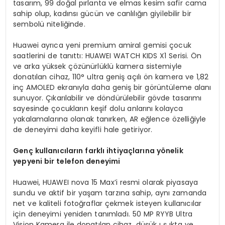
tasarım, 99 doğal pırlanta ve elmas kesim safir cama
sahip olup, kadınsı gücün ve canlılığın giyilebilir bir
sembolü niteliğinde.
Huawei ayrıca yeni premium amiral gemisi çocuk
saatlerini de tanıttı: HUAWEI WATCH KIDS X1 Serisi. Ön
ve arka yüksek çözünürlüklü kamera sistemiyle
donatılan cihaz, 110° ultra geniş açılı ön kamera ve 1,82
inç AMOLED ekranıyla daha geniş bir görüntüleme alanı
sunuyor. Çıkarılabilir ve döndürülebilir gövde tasarımı
sayesinde çocukların keşif dolu anlarını kolayca
yakalamalarına olanak tanırken, AR eğlence özelliğiyle
de deneyimi daha keyifli hale getiriyor.
Genç kullanıcıların farklı ihtiyaçlarına yönelik
yepyeni bir telefon deneyimi
Huawei, HUAWEI nova 15 Max’i resmi olarak piyasaya
sundu ve aktif bir yaşam tarzına sahip, aynı zamanda
net ve kaliteli fotoğraflar çekmek isteyen kullanıcılar
için deneyimi yeniden tanımladı. 50 MP RYYB Ultra
Vision Kamera ile donatılan cihaz, düşük ı ş ıkta ve