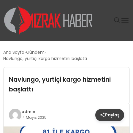
GÜNDEM
Ana Sayfa
Gündem
Navlungo, yurtiçi kargo hizmetini başlattı
SIYASET
Navlungo, yurtiçi kargo hizmetini
DÜNYA
başlattı
EKONOMI
SPOR
admin
Paylaş
14 Mayıs 2025
TEKNOLOJI