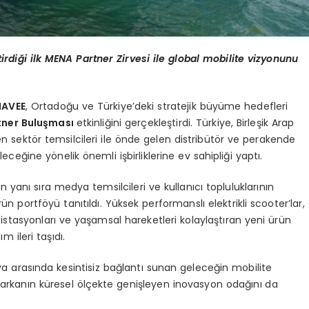
irdiği ilk MENA Partner Zirvesi ile global m
obilite
vizyonunu
NAVEE
, Ortadoğu ve Türkiye’deki stratejik büyüme hedefleri
ner Buluş
mas
ı
etkinliğini gerçekleştirdi. Türkiye, Birleşik Arap
ten sektör temsilcileri ile önde gelen distribütör ve perakende
leceğine yönelik önemli işbirliklerine ev sahipliği yaptı.
 yanı sıra medya temsilcileri ve kullanıcı topluluklarının
ün portföyü tanıtıldı. Yüksek performanslı elektrikli scooter’lar,
ji istasyonları ve yaşamsal hareketleri kolaylaştıran yeni ürün
 ileri taşıdı.
va arasında kesintisiz bağlantı sunan geleceğin mobilite
markanın küresel ölçekte genişleyen inovasyon odağını da