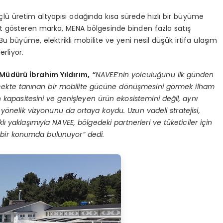
çlü üretim altyapısı odağında kısa sürede hızlı bir büyüme
et gösteren marka, MENA bölgesinde binden fazla satış
Bu büyüme, elektrikli mobilite ve yeni nesil düşük irtifa ulaşım
rliyor.
 Müdürü İbrahim Yıldırım,
“
NAVEE
’
nin yolculuğunu ilk günden
çekte tanınan bir mobilite gücü
ne d
ö
nüşmesini g
ö
rmek ilham
 kapasitesini ve genişleyen ürün ekosistemini değil, aynı
 y
ö
nelik vizyonunu da ortaya koydu. Uzun vadeli stratejisi,
lı yaklaşımıyla NAVEE, b
ö
lgedeki partnerleri ve tüketiciler için
ü bir konumda bulunuyor” dedi.