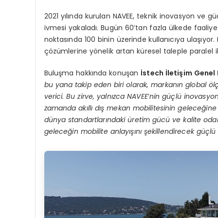
2021 yılında kurulan NAVEE, teknik inovasyon ve gü
ivmesi yakaladı. Bugün 60’tan fazla ülkede faaliy
noktasında 100 binin üzerinde kullanıcıya ulaşıyor. 
çözümlerine yönelik artan küresel taleple paralel ile
Buluşma hakkında konuşan
İstech İletişim Genel
bu yana takip eden biri olarak, markanın global
ö
l
verici. Bu zirve, yalnı
zca NAVEE
’
nin güçlü inovasyon
zamanda akıllı dış mekan mobilitesinin geleceğine
dünya standartlarındaki üretim gücü ve kalite odak
geleceğin mobilite anlayışını şekillendirecek güçl