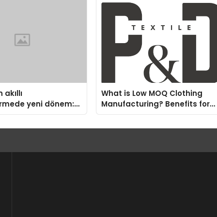
 akıllı
What is Low MOQ Clothing
irmede yeni dönem:
Manufacturing? Benefits for
us Türkiye’de
Fashion Startups