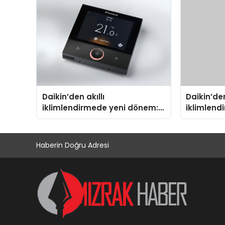
Aldı
Daikin’den akıllı
Daikin’den
iklimlendirmede yeni dönem:
iklimlend
Madoka Plus Türkiye’de
Madoka Pl
Haberin Doğru Adresi