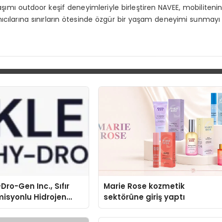
şımı outdoor keşif deneyimleriyle birleştiren NAVEE, mobiliteni
lanıcılarına sınırların ötesinde özgür bir yaşam deneyimi sunmayı
Dro-Gen Inc., Sıfır
Marie Rose kozmetik
isyonlu Hidrojen
sektörüne giriş yaptı
knolojisinde ISO ve
nleyici Onaylarını