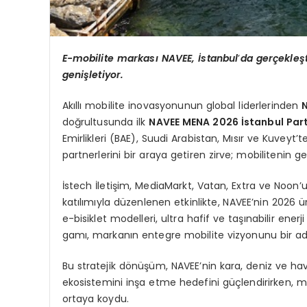
E-mobilite markası
NAVEE,
İstanbul
’
da
gerçekleşt
genişletiyor.
Akıllı mobilite inovasyonunun global liderlerinden
doğrultusunda ilk
NAVEE MENA 2026 İstanbul Part
Emirlikleri (BAE), Suudi Arabistan, Mısır ve Kuveyt’
partnerlerini bir araya getiren zirve; mobilitenin ge
İstech İletişim, MediaMarkt, Vatan, Extra ve Noon’un
katılımıyla düzenlenen etkinlikte, NAVEE’nin 2026 ür
e-bisiklet modelleri, ultra hafif ve taşınabilir ener
gamı, markanın entegre mobilite vizyonunu bir adım
Bu stratejik dönüşüm, NAVEE’nin kara, deniz ve ha
ekosistemini inşa etme hedefini güçlendirirken, 
ortaya koydu.