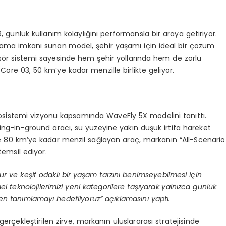
 günlük kullanım kolaylığını performansla bir araya getiriyor.
olama imkanı sunan model, şehir yaşamı için ideal bir çözüm
tisör sistemi sayesinde hem şehir yollarında hem de zorlu
ore 03, 50 km’ye kadar menzille birlikte geliyor.
osistemi vizyonu kapsamında WaveFly 5X modelini tanıttı.
ing-in-ground aracı, su yüzeyine yakın düşük irtifa hareket
ve 80 km’ye kadar menzil sağlayan araç, markanın “All-Scenario
temsil ediyor.
ür ve keşif odaklı bir yaşam tarzını benimseyebilmesi için
el teknolojilerimizi yeni kategorilere taşıyarak yalnızca günlük
den tanımlamayı hedefliyoruz” açıklamasını yaptı.
rçekleştirilen zirve, markanın uluslararası stratejisinde