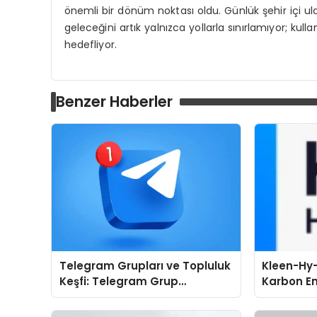
önemli bir dönüm noktası oldu. Günlük şehir içi ula
geleceğini artık yalnızca yollarla sınırlamıyor; kul
hedefliyor.
Benzer Haberler
Telegram Grupları ve Topluluk
Kleen-Hy-
Keşfi: Telegram Grup
Karbon Em
Aramalarında Zaman
Isıtma Te
Kazandıran Yöntem
TSSA Düze