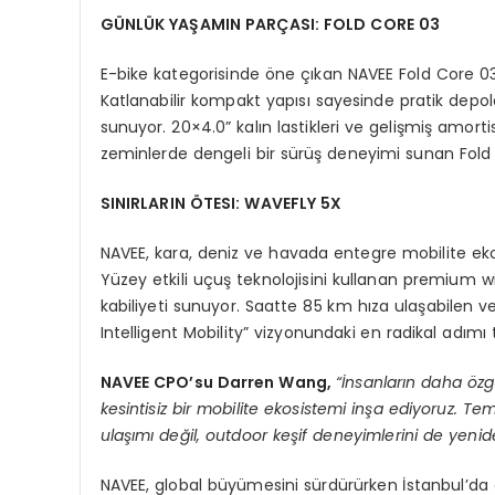
G
Ü
NL
Ü
K YAŞAMIN PARÇ
ASI: FOLD CORE 03
E-bike kategorisinde öne çıkan NAVEE Fold Core 03,
Katlanabilir kompakt yapısı sayesinde pratik dep
sunuyor. 20×4.0” kalın lastikleri ve gelişmiş amor
zeminlerde dengeli bir sürüş deneyimi sunan Fold C
SINIRLARIN ÖTESI: WAVEFLY 5X
NAVEE, kara, deniz ve havada entegre mobilite ek
Yüzey etkili uçuş teknolojisini kullanan premium w
kabiliyeti sunuyor. Saatte 85 km hıza ulaşabilen 
Intelligent Mobility” vizyonundaki en radikal adımı 
NAVEE CPO
’
su
Darren Wang
,
“
İnsanların daha
ö
zg
kesintisiz bir mobilite ekosistemi inşa ediyoruz. Tem
ulaşımı değil, outdoor keşif deneyimlerini de yeni
NAVEE, global büyümesini sürdürürken İstanbul’da ge