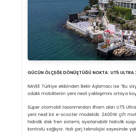
G
Ü
C
ÜN
ÖLÇEĞE DÖNÜŞTÜĞÜ NOKTA: UT5 ULTRA 
NAVEE Türkiye ekibinden Bekir Aşlamacı ise “Bu viz
odaklı mobilitenin yeni nesil yaklaşımını ortaya k
Süper otomobil tasarımından ilham alan UT5 Ultr
yeni nesil bir e-scooter modelidir. 2400W çift mo
hidrolik disk fren sistemi, ayarlanabilir hidrolik
kontrolü sağlıyor. Hızlı şarj teknolojisi sayesinde ya