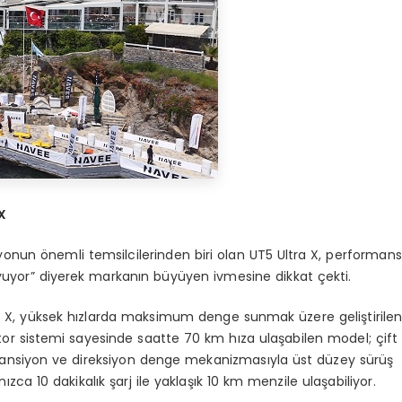
X
yonun önemli temsilcilerinden biri olan UT5 Ultra X, performans
oyuyor” diyerek markanın büyüyen ivmesine dikkat çekti.
a X, yüksek hızlarda maksimum denge sunmak üzere geliştirile
tor sistemi sayesinde saatte 70 km hıza ulaşabilen model; çift
 süspansiyon ve direksiyon denge mekanizmasıyla üst düzey sürüş
lnızca 10 dakikalık şarj ile yaklaşık 10 km menzile ulaşabiliyor.