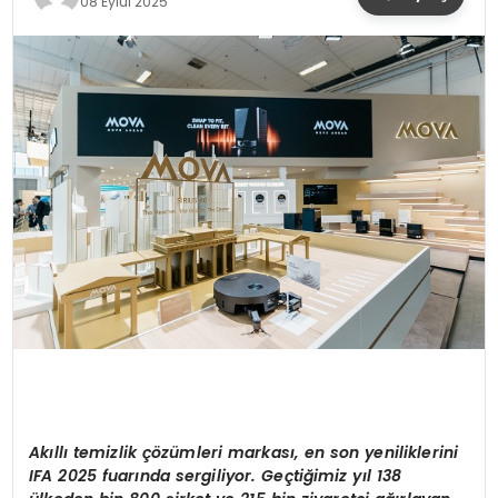
08 Eylül 2025
YAŞAM
Ak
ı
ll
ı
temizlik
çö
z
ü
mleri markas
ı
, en son yeniliklerini
IFA 2025 fuar
ı
nda sergiliyor. Ge
ç
ti
ğ
imiz y
ı
l 138