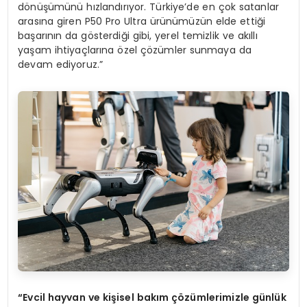
dönüşümünü hızlandırıyor. Türkiye’de en çok satanlar
arasına giren P50 Pro Ultra ürünümüzün elde ettiği
başarının da gösterdiği gibi, yerel temizlik ve akıllı
yaşam ihtiyaçlarına özel çözümler sunmaya da
devam ediyoruz.”
“
Evcil hayvan ve ki
ş
isel bak
ı
m
çö
z
ü
mlerimizle g
ü
nl
ü
k