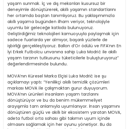
yaşam sunmak. İç ve dış mekanları kusursuz bir
deneyimle dönüştürerek, akıllı yaşamın standartlarını
her ortamda baştan tanımlıyoruz. Bu yaklaşımımızla
akıllı yaşama bugünden ilham veriyor, teknolojiyle
uyumlu bir geleceğe katkıda bulunuyoruz.
Geliştirdiğimiz teknolojileri kamuoyuyla paylaşmak için
sadece fuarlarda yer almıyor, başarılı yüzlerle de
işbirliği gerçekleştiyoruz. Ballon d’Or ödülü ve FIFA’nın En
İyi Erkek Futbolcu unvanına sahip Luka Modrić ile akıllı
yaşam tarzının tutkusunu tüketicilerle buluşturuyoruz”
değerlendirmesinde bulundu.
MOVA’nın Küresel Marka Elçisi Luka Modrić ise şu
açıklamayı yaptı: “Yenilikçi akıllı temizlik çözümleri
markası MOVA ile çalışmaktan gurur duyuyorum.
MOVA’nın ürünleri insanların yaşam tarzlarını
dönüştürüyor ve bu da benim mükemmeliyet
arayışımla tam anlamıyla uyumlanıyor. İnsan yaşamını
dönüştüren güçlü ve akıllı bir ekosistem yaratan MOVA,
adeta futbol orta sahası gibi takımın uyum içinde
olmasını sağlamak için her oyunu yönetiyor. Bu da