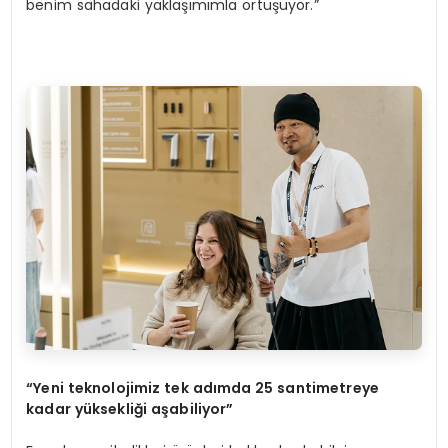
benim sahadaki yaklaşımımla örtüşüyor.”
“
Yeni teknolojimiz tek ad
ı
mda 25 santimetreye
kadar y
ü
ksekli
ğ
i a
ş
abiliyor
”