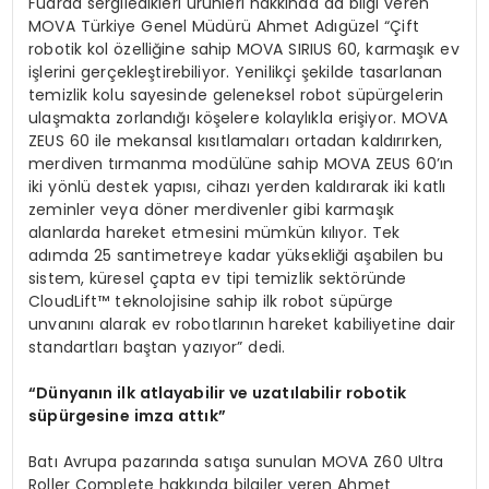
Fuarda sergiledikleri ürünleri hakkında da bilgi veren
MOVA Türkiye Genel Müdürü Ahmet Adıgüzel “Çift
robotik kol özelliğine sahip MOVA SIRIUS 60, karmaşık ev
işlerini gerçekleştirebiliyor. Yenilikçi şekilde tasarlanan
temizlik kolu sayesinde geleneksel robot süpürgelerin
ulaşmakta zorlandığı köşelere kolaylıkla erişiyor. MOVA
ZEUS 60 ile mekansal kısıtlamaları ortadan kaldırırken,
merdiven tırmanma modülüne sahip MOVA ZEUS 60’ın
iki yönlü destek yapısı, cihazı yerden kaldırarak iki katlı
zeminler veya döner merdivenler gibi karmaşık
alanlarda hareket etmesini mümkün kılıyor. Tek
adımda 25 santimetreye kadar yüksekliği aşabilen bu
sistem, küresel çapta ev tipi temizlik sektöründe
CloudLift™ teknolojisine sahip ilk robot süpürge
unvanını alarak ev robotlarının hareket kabiliyetine dair
standartları baştan yazıyor” dedi.
“
D
ü
nyan
ı
n ilk atlayabilir ve uzat
ı
labilir robotik
s
ü
p
ü
rgesine imza att
ı
k
”
Batı Avrupa pazarında satışa sunulan MOVA Z60 Ultra
Roller Complete hakkında bilgiler veren Ahmet