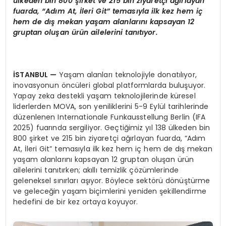
ü
lkeden bin 800
ş
irket ve 215 bin ziyaret
ç
i a
ğı
rlayan
fuarda,
“
Ad
ı
m At,
İ
leri Git
”
temas
ı
yla ilk kez hem i
ç
hem de d
ış
mekan ya
ş
am alanlar
ı
n
ı
kapsayan 12
gruptan olu
ş
an
ü
r
ü
n ailelerini tan
ı
t
ı
yor.
İ
STANBUL
—
Yaşam alanları teknolojiyle donatılıyor,
inovasyonun öncüleri global platformlarda buluşuyor.
Yapay zeka destekli yaşam teknolojilerinde küresel
liderlerden MOVA, son yeniliklerini 5-9 Eylül tarihlerinde
düzenlenen Internationale Funkausstellung Berlin (IFA
2025) fuarında sergiliyor. Geçtiğimiz yıl 138 ülkeden bin
800 şirket ve 215 bin ziyaretçi ağırlayan fuarda, “Adım
At, İleri Git” temasıyla ilk kez hem iç hem de dış mekan
yaşam alanlarını kapsayan 12 gruptan oluşan ürün
ailelerini tanıtırken; akıllı temizlik çözümlerinde
geleneksel sınırları aşıyor. Böylece sektörü dönüştürme
ve geleceğin yaşam biçimlerini yeniden şekillendirme
hedefini de bir kez ortaya koyuyor.