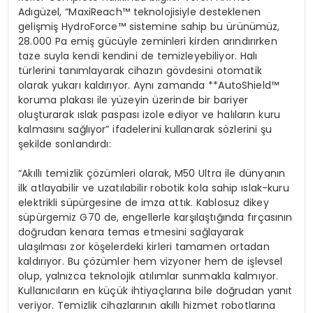
Adıgüzel, “MaxiReach™ teknolojisiyle desteklenen
gelişmiş HydroForce™ sistemine sahip bu ürünümüz,
28.000 Pa emiş gücüyle zeminleri kirden arındırırken
taze suyla kendi kendini de temizleyebiliyor. Halı
türlerini tanımlayarak cihazın gövdesini otomatik
olarak yukarı kaldırıyor. Aynı zamanda **AutoShield™
koruma plakası ile yüzeyin üzerinde bir bariyer
oluşturarak ıslak paspası izole ediyor ve halıların kuru
kalmasını sağlıyor” ifadelerini kullanarak sözlerini şu
şekilde sonlandırdı:
“Akıllı temizlik çözümleri olarak, M50 Ultra ile dünyanın
ilk atlayabilir ve uzatılabilir robotik kola sahip ıslak-kuru
elektrikli süpürgesine de imza attık. Kablosuz dikey
süpürgemiz G70 de, engellerle karşılaştığında fırçasının
doğrudan kenara temas etmesini sağlayarak
ulaşılması zor köşelerdeki kirleri tamamen ortadan
kaldırıyor. Bu çözümler hem vizyoner hem de işlevsel
olup, yalnızca teknolojik atılımlar sunmakla kalmıyor.
Kullanıcıların en küçük ihtiyaçlarına bile doğrudan yanıt
veriyor. Temizlik cihazlarının akıllı hizmet robotlarına