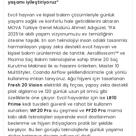
ya
ş
am
ı
iyile
ş
tiriyoruz
”
Evcil hayvan ve kişisel bakım çözümleriyle günlük
yaşamı sağlık ve konforlu hale getirdiklerini aktaran
MOVA Türkiye Genel Müdürü Ahmet Adıgüzel, “IFA
2025’te akıllı yaşam vizyonumuzu ev temizliğinin
ötesine taşıdık. En son teknolojiyi insan odaklı tasarımla
harmanlayan yapay zeka destekli evcil hayvan ve
kişisel bakım ürünlerimizi de tanıttık. AeroBlossom™ ve
Plazma Saç Bakım teknolojisine sahip Shine 20 Saç
Kurutma Makinesi ile ısı hasarını önlerken; Master 10
MultiStyler, Coanda Airflow şekillendiricimizle çok yönlü
kullanıma imkan tanıyoruz. Ağız hijyeni için tasarlanan
Fresh 20 Vision
elektrikli diş fırçası, yapay zeka destekli
plak algılama ve 120 günlük uzun pil ömrü gibi
özelliklerle öne çıkıyor. Evcil hayvanlar için ise
LR10
Prime
kedi tuvaleti güvenli ve rahat bir kullanım
sunarken;
WF20 Pro
su çeşmesi ve
PF20 Pro
mama
kabı akıllı teknolojileri sayesinde evcil dostlarımızın
beslenme ve hijyen ihtiyaçlarını pratik bir şekilde
karşılıyor. Bu ileri görüşlü teknolojilerle günlük yaşama