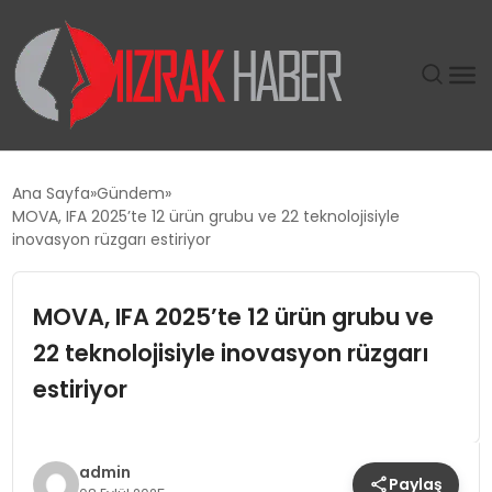
GÜNDEM
Ana Sayfa
Gündem
MOVA, IFA 2025’te 12 ürün grubu ve 22 teknolojisiyle
SIYASET
inovasyon rüzgarı estiriyor
DÜNYA
MOVA, IFA 2025’te 12 ürün grubu ve
22 teknolojisiyle inovasyon rüzgarı
EKONOMI
estiriyor
SPOR
TEKNOLOJI
admin
Paylaş