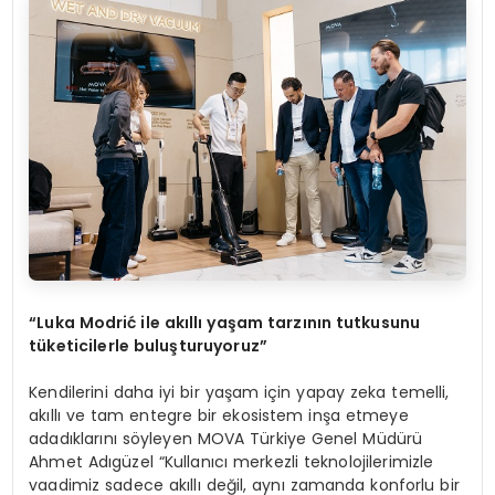
“
Luka Modri
ć
ile ak
ı
ll
ı
ya
ş
am tarz
ı
n
ı
n tutkusunu
t
ü
keticilerle bulu
ş
turuyoruz
”
Kendilerini daha iyi bir yaşam için yapay zeka temelli,
akıllı ve tam entegre bir ekosistem inşa etmeye
adadıklarını söyleyen MOVA Türkiye Genel Müdürü
Ahmet Adıgüzel “Kullanıcı merkezli teknolojilerimizle
vaadimiz sadece akıllı değil, aynı zamanda konforlu bir