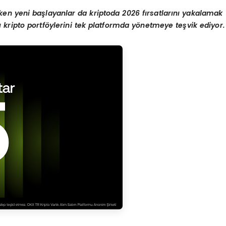
irken yeni başlayanlar da kriptoda 2026 fırsatlarını yakalamak
ı kripto portf
öylerini tek platformda y
önetmeye teşvik ediyor.