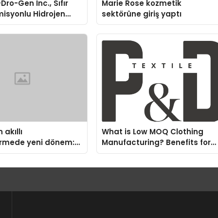
Dro-Gen Inc., Sıfır
Marie Rose kozmetik
isyonlu Hidrojen
sektörüne giriş yaptı
knolojisinde ISO ve
nleyici Onaylarını
 akıllı
What is Low MOQ Clothing
irmede yeni dönem:
Manufacturing? Benefits for
us Türkiye’de
Fashion Startups