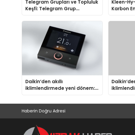
Telegram Grupları ve Topluluk
Kleen-Hy-
Keşfi: Telegram Grup
Karbon Em
Aramalarında Zaman
Isıtma Te
Kazandıran Yöntem
TSSA Düze
Aldı
Daikin’den akıllı
Daikin’den
iklimlendirmede yeni dönem:
iklimlend
Madoka Plus Türkiye’de
Madoka Pl
Haberin Doğru Adresi