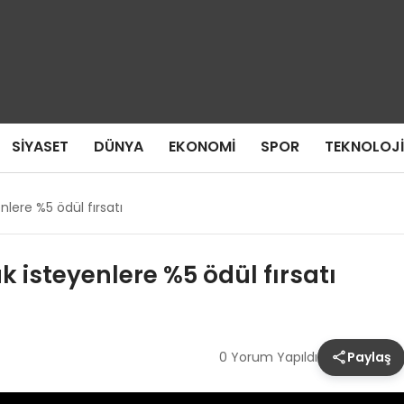
SIYASET
DÜNYA
EKONOMI
SPOR
TEKNOLOJI
nlere %5 ödül fırsatı
 isteyenlere %5 ödül fırsatı
0 Yorum Yapıldı
Paylaş