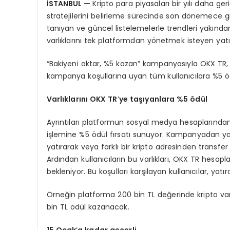
İSTANBUL
—
Kripto para piyasaları bir yılı daha ge
stratejilerini belirleme sürecinde son dönemece gir
tanıyan ve güncel listelemelerle trendleri yakından
varlıklarını tek platformdan yönetmek isteyen yatı
“Bakiyeni aktar, %5 kazan” kampanyasıyla OKX TR, T
kampanya koşullarına uyan tüm kullanıcılara %5 ö
Varlıklarını
OKX TR
’
ye taşıyanlara %5
ö
dül
Ayrıntıları platformun sosyal medya hesaplarında
işlemine %5 ödül fırsatı sunuyor. Kampanyadan yar
yatırarak veya farklı bir kripto adresinden transfe
Ardından kullanıcıların bu varlıkları, OKX TR hes
bekleniyor. Bu koşulları karşılayan kullanıcılar, yatırd
Örneğin platforma 200 bin TL değerinde kripto varl
bin TL ödül kazanacak.