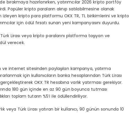
ride bırakmaya hazırlanırken, yatırımcılar 2026 kripto portföy
di. Popüler kripto paraların alınıp satılabilmesine olanak
 izleyen kripto para platformu OKX TR, TL birikimlerini ve kript
rımcılar için ödül fırsatı sunan yeni kampanyasını duyurdu.
ürk Lirası veya kripto paralarını platforma taşıyan ve
dül verecek.
n ve internet sitesinden paylaşılan kampanya, yatırma
arlanmak için kullanıcıların banka hesaplarından Türk Lirası
r gerçekleştirerek OKX TR hesabına varlık yatırması gerekiyor.
aplarında 180 gün içinde en az 90 gün boyunca tutması
ıkları toplam tutarın %5’i ile ödüllendiriliyor.
ık veya Türk Lirası yatıran bir kullanıcı, 90 günün sonunda 10