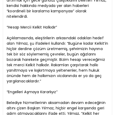
artırmak için gece gündüz çalıştıklarını belirten Yılmaz,
kendisi hakkında medyada yer alan haberleri
“koordineli bir karalama kampanyası” olarak
nitelendirdi.
“Hesap Mercii Kelkit Halkıdır”
Açıklamasında, eleştirilerin arkasındaki odakları hedef
alan Yılmaz, şu ifadeleri kullandı: “Bugüne kadar Kelkit’in
hiçbir derdine çözüm üretmemiş, şehrimizin hayrına
tek bir söz söylememiş çevreler, bugün ağızlarını
bozarak harekete geçmiştir. Bizim hesap vereceğimiz
tek merci Kelkit halkıdır. Rakamları çarpıtarak halkı
yanıltmaya ve kışkırtmaya yeltenenler, hem hukuk
önünde hem de halkımızın vicdanında er ya da geç
yargılanacaklardır.”
“Engelleri Aşmaya Kararlıyız”
Belediye hizmetlerinin aksamadan devam edeceğinin
altını çizen Başkan Yılmaz, hiçbir engel karşısında geri
adım atmayacaklarını ifade etti. Yılmaz, “Kelkit her