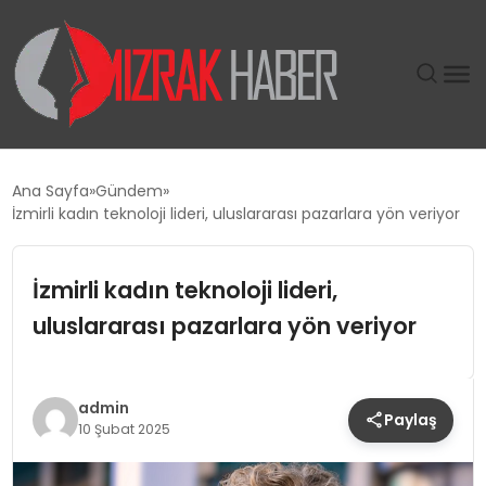
GÜNDEM
Ana Sayfa
Gündem
İzmirli kadın teknoloji lideri, uluslararası pazarlara yön veriyor
SIYASET
İzmirli kadın teknoloji lideri,
DÜNYA
uluslararası pazarlara yön veriyor
EKONOMI
SPOR
admin
Paylaş
10 Şubat 2025
TEKNOLOJI