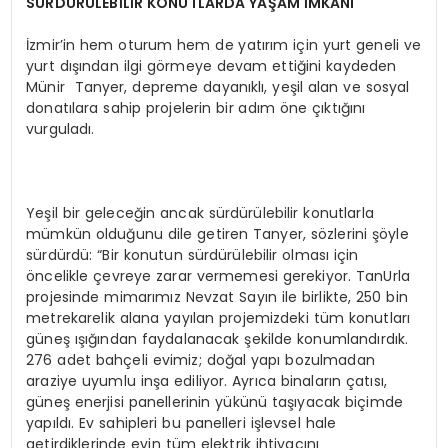
SÜRDÜRÜLEBİLİR KONUTLARDA YAŞAM İMKANI
İzmir’in hem oturum hem de yatırım için yurt geneli ve
yurt dışından ilgi görmeye devam ettiğini kaydeden
Münir Tanyer, depreme dayanıklı, yeşil alan ve sosyal
donatılara sahip projelerin bir adım öne çıktığını
vurguladı.
Yeşil bir geleceğin ancak sürdürülebilir konutlarla
mümkün olduğunu dile getiren Tanyer, sözlerini şöyle
sürdürdü: “Bir konutun sürdürülebilir olması için
öncelikle çevreye zarar vermemesi gerekiyor. TanUrla
projesinde mimarımız Nevzat Sayın ile birlikte, 250 bin
metrekarelik alana yayılan projemizdeki tüm konutları
güneş ışığından faydalanacak şekilde konumlandırdık.
276 adet bahçeli evimiz; doğal yapı bozulmadan
araziye uyumlu inşa ediliyor. Ayrıca binaların çatısı,
güneş enerjisi panellerinin yükünü taşıyacak biçimde
yapıldı. Ev sahipleri bu panelleri işlevsel hale
getirdiklerinde evin tüm elektrik ihtiyacını