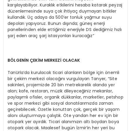
karşılayabiliyor. Kuraklık etkilerini hesaba katarak peyzaj
düzenlemesinde suya çok ihtiyaç duymayan bitkiler
kullandık. Üç adaya da 500’er tonluk yağmur suyu
depoları yapıyoruz. Bunun dışında; güneş enerji
panellerinden elde ettiğimiz enerjiyle DS dediğimiz hızlı
şarj eden araç şarj istasyonları kuracağız”
BÖLGENİN ÇEKİM MERKEZİ OLACAK
TanUrla’da kurulacak ticari alanların bölge için önemli
bir çekim merkezi olacağını vurgulayan Tanyer, “Site
sakinleri, projemizde 20 bin metrekarelik alanda yer
alan; kafe, restoran, müzik dileyeceğiniz mekanlar,
paylaşımlı ofisler, organik dükkanlar, marketler, petshop
ve spor merkezi gibi sosyal donatılarımızda zaman
geçirebilecek. Özetle konuttan çok, gerçek bir yaşam
alanı oluşturmaya çalıştık. Öte yandan her ev için bir
otopark yer ayırdık. Ticari alanımızın altı boydan boya
otopark olacak. Maalesef bugün İzmir’in her yeri bu