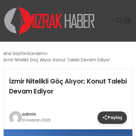
GÜNDEM
Ana Sayfa
Gündem
İzmir Nitelikli Göç Alıyor; Konut Talebi Devam Ediyor
SIYASET
İzmir Nitelikli Göç Alıyor; Konut Talebi
DÜNYA
Devam Ediyor
EKONOMI
SPOR
admin
Paylaş
01 Haziran 2025
TEKNOLOJI