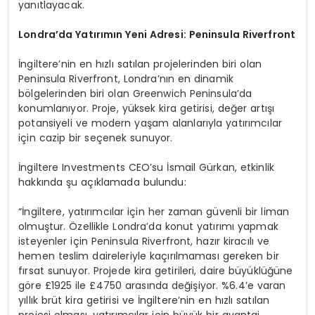
yanıtlayacak.
Londra’
da Yatırımın Yeni Adresi: Peninsula Riverfront
İngiltere’nin en hızlı satılan projelerinden biri olan
Peninsula Riverfront, Londra’nın en dinamik
bölgelerinden biri olan Greenwich Peninsula’da
konumlanıyor. Proje, yüksek kira getirisi, değer artışı
potansiyeli ve modern yaşam alanlarıyla yatırımcılar
için cazip bir seçenek sunuyor.
İngiltere Investments CEO’su İsmail Gürkan, etkinlik
hakkında şu açıklamada bulundu:
“İngiltere, yatırımcılar için her zaman güvenli bir liman
olmuştur. Özellikle Londra’da konut yatırımı yapmak
isteyenler için Peninsula Riverfront, hazır kiracılı ve
hemen teslim daireleriyle kaçırılmaması gereken bir
fırsat sunuyor. Projede kira getirileri, daire büyüklüğüne
göre £1925 ile £4750 arasında değişiyor. %6.4’e varan
yıllık brüt kira getirisi ve İngiltere’nin en hızlı satılan
projesi olması, yatırımcılar için büyük bir avantaj