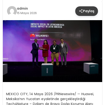
YAŞAM
admin
Paylaş
15 Mayıs 2026
MEXICO CITY
,
14 Mayıs 2026
/PRNewswire/ — Huawei,
Meksika’nın Yucatan eyaletinde gerçekleştirdiği
Tech4Nature – Dzilam de Bravo Doğa Koruma Alanı