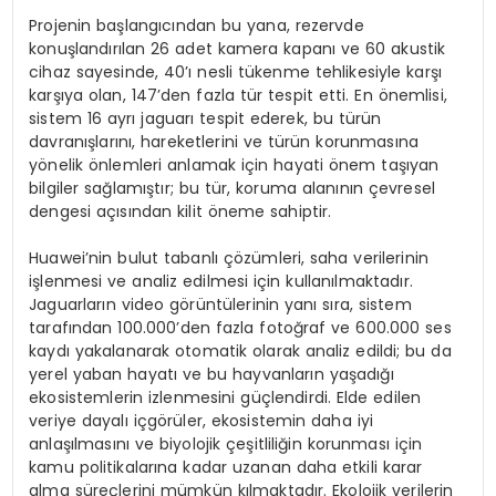
Projenin başlangıcından bu yana, rezervde
konuşlandırılan 26 adet kamera kapanı ve 60 akustik
cihaz sayesinde, 40’ı nesli tükenme tehlikesiyle karşı
karşıya olan, 147’den fazla tür tespit etti. En önemlisi,
sistem 16 ayrı jaguarı tespit ederek, bu türün
davranışlarını, hareketlerini ve türün korunmasına
yönelik önlemleri anlamak için hayati önem taşıyan
bilgiler sağlamıştır; bu tür, koruma alanının çevresel
dengesi açısından kilit öneme sahiptir.
Huawei’nin bulut tabanlı çözümleri, saha verilerinin
işlenmesi ve analiz edilmesi için kullanılmaktadır.
Jaguarların video görüntülerinin yanı sıra, sistem
tarafından 100.000’den fazla fotoğraf ve 600.000 ses
kaydı yakalanarak otomatik olarak analiz edildi; bu da
yerel yaban hayatı ve bu hayvanların yaşadığı
ekosistemlerin izlenmesini güçlendirdi. Elde edilen
veriye dayalı içgörüler, ekosistemin daha iyi
anlaşılmasını ve biyolojik çeşitliliğin korunması için
kamu politikalarına kadar uzanan daha etkili karar
alma süreçlerini mümkün kılmaktadır. Ekolojik verilerin