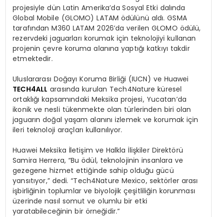
projesiyle dün Latin Amerika’da Sosyal Etki dalında
Global Mobile (GLOMO) LATAM ödülünü aldı. GSMA
tarafından M360 LATAM 2026’da verilen GLOMO ödülü,
rezervdeki jaguarları korumak için teknolojiyi kullanan
projenin çevre koruma alanına yaptığı katkıyı takdir
etmektedir.
Uluslararası Doğayı Koruma Birliği (IUCN) ve Huawei
TECH4ALL
arasında kurulan Tech4Nature küresel
ortaklığı kapsamındaki Meksika projesi, Yucatan’da
ikonik ve nesli tükenmekte olan türlerinden biri olan
jaguarın doğal yaşam alanını izlemek ve korumak için
ileri teknoloji araçları kullanılıyor.
Huawei Meksika İletişim ve Halkla İlişkiler Direktörü
Samira Herrera, “Bu ödül, teknolojinin insanlara ve
gezegene hizmet ettiğinde sahip olduğu gücü
yansıtıyor,” dedi. “Tech4Nature Mexico, sektörler arası
işbirliğinin toplumlar ve biyolojik çeşitliliğin korunması
üzerinde nasıl somut ve olumlu bir etki
yaratabileceğinin bir örneğidir.”