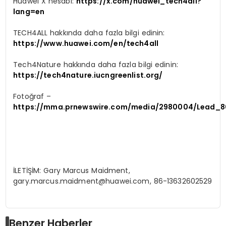
Huawei X hesabı:
https://x.com/huawei_tech4all?
lang=en
TECH4ALL hakkında daha fazla bilgi edinin:
https://www.huawei.com/en/tech4all
Tech4Nature hakkında daha fazla bilgi edinin:
https://tech4nature.iucngreenlist.org/
Fotoğraf –
https://mma.prnewswire.com/media/2980004/Lead_8
İLETİŞİM: Gary Marcus Maidment,
gary.marcus.maidment@huawei.com
, 86-13632602529
Benzer Haberler