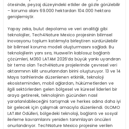
ötesinde, peyzaj düzeyindeki etkiler de gözle görülebilir
– koruma alanı 69.000 hektardan 104.000 hektara
genişlemiştir.
Yapay zeka, bulut depolama ve veri analitiği gibi
teknolojiler, Tech4Nature Mexico projesinin bilimsel
inovasyonu toplum katılımıyla birleştiren sürdürülebilir
bir bilimsel koruma modeli oluşturmasını sağladı. Bu
teknolojilerin yanı sıra, Huawei’in kablosuz bağlantı
çözümleri, M360 LATAM 2026’da büyük yankı uyandıran
bir tema olan Tech4Nature projelerinde çevresel veri
aktarımının kilit unsurlarından birini oluşturuyor. 13 ve 14
Mayıs tarihlerinde düzenlenen etkinlik, teknoloji
ekosisteminden, mobil ağlardan, hükümetlerden ve
ilgili sektörlerden gelen bölgesel ve küresel liderleri bir
araya getirerek, teknolojinin gücünden nasıl
yararlanılabileceğini tartışmak ve herkes adına daha iyi
bir gelecek için çalışmak amacıyla düzenlendi. GLOMO
LATAM Ödülleri, bölgedeki teknoloji, bağlantı ve sosyal
ilerleme kavramlarını yeniden tanımlayan öncüleri
onurlandırıyor. TechNature Mexico projesine verilen