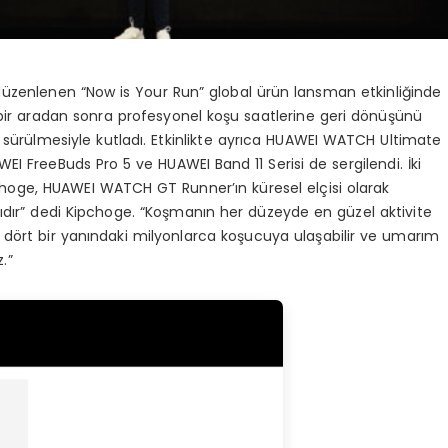
düzenlenen “Now is Your Run” global ürün lansman etkinliğinde
llık bir aradan sonra profesyonel koşu saatlerine geri dönüşünü
ürülmesiyle kutladı. Etkinlikte ayrıca HUAWEI WATCH Ultimate
 FreeBuds Pro 5 ve HUAWEI Band 11 Serisi de sergilendi. İki
hoge, HUAWEI WATCH GT Runner’ın küresel elçisi olarak
sıdır” dedi Kipchoge. “Koşmanın her düzeyde en güzel aktivite
n dört bir yanındaki milyonlarca koşucuya ulaşabilir ve umarım
.”