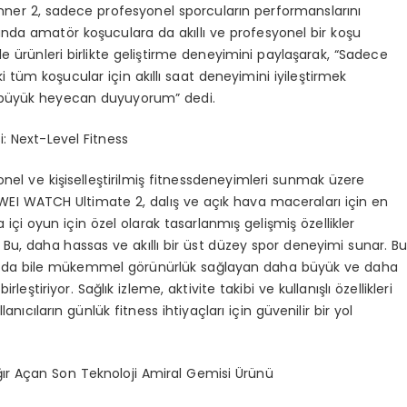
ner 2, sadece profesyonel sporcuların performanslarını
nda amatör koşuculara da akıllı ve profesyonel bir koşu
le ürünleri birlikte geliştirme deneyimini paylaşarak, “Sadece
ki tüm koşucular için akıllı saat deneyimini iyileştirmek
n büyük heyecan duyuyorum” dedi.
i:
Next
-Level
Fitness
yonel ve kişiselleştirilmiş fitnessdeneyimleri sunmak üzere
 HUAWEI WATCH Ultimate 2, dalış ve açık hava maceraları için en
 içi oyun için özel olarak tasarlanmış gelişmiş özellikler
. Bu, daha hassas ve akıllı bir üst düzey spor deneyimi sunar. B
altında bile mükemmel görünürlük sağlayan daha büyük ve daha
rleştiriyor. Sağlık izleme, aktivite takibi ve kullanışlı özellikleri
ıcıların günlük fitness ihtiyaçları için güvenilir bir yol
ır Açan Son Teknoloji Amiral Gemisi Ürünü