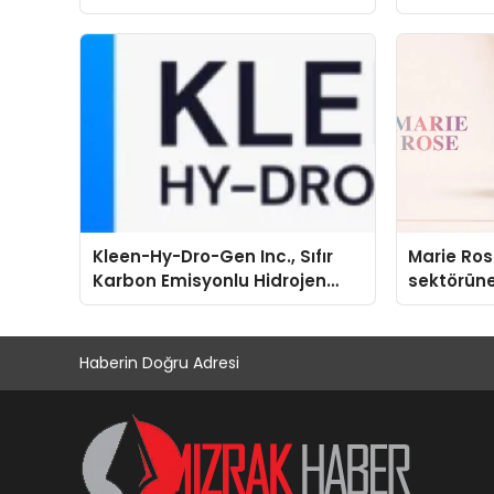
Kleen-Hy-Dro-Gen Inc., Sıfır
Marie Ro
Karbon Emisyonlu Hidrojen
sektörüne
Isıtma Teknolojisinde ISO ve
TSSA Düzenleyici Onaylarını
Aldı
Haberin Doğru Adresi