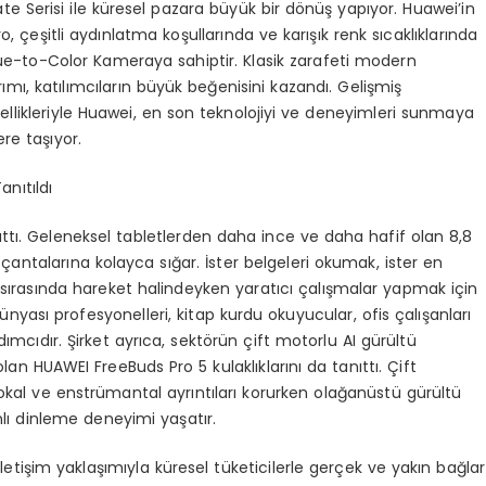
Mate Serisi ile küresel pazara büyük bir dönüş yapıyor. Huawei’in
, çeşitli aydınlatma koşullarında ve karışık renk sıcaklıklarında
rue-to-Color Kameraya sahiptir. Klasik zarafeti modern
ı, katılımcıların büyük beğenisini kazandı. Gelişmiş
zellikleriyle Huawei, en son teknolojiyi ve deneyimleri sunmaya
re taşıyor.
anıtıldı
nıttı. Geleneksel tabletlerden daha ince ve daha hafif olan 8,8
antalarına kolayca sığar. İster belgeleri okumak, ister en
 sırasında hareket halindeyken yaratıcı çalışmalar yapmak için
dünyası profesyonelleri, kitap kurdu okuyucular, ofis çalışanları
dımcıdır. Şirket ayrıca, sektörün çift motorlu AI gürültü
olan HUAWEI FreeBuds Pro 5 kulaklıklarını da tanıttı. Çift
vokal ve enstrümantal ayrıntıları korurken olağanüstü gürültü
nlı dinleme deneyimi yaşatır.
letişim yaklaşımıyla küresel tüketicilerle gerçek ve yakın bağlar