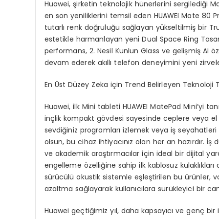
Huawei, şirketin teknolojik hünerlerini sergilediği 
en son yeniliklerini temsil eden HUAWEI Mate 80 Pro
tutarlı renk doğruluğu sağlayan yükseltilmiş bir T
estetikle harmanlayan yeni Dual Space Ring Tasarım
performans, 2. Nesil Kunlun Glass ve gelişmiş AI ö
devam ederek akıllı telefon deneyimini yeni zirvele
En Üst Düzey
Zeka
için Trend Belirleyen Teknoloji T
Huawei, ilk Mini tableti HUAWEI MatePad Mini’yi ta
inçlik kompakt gövdesi sayesinde ceplere veya el ç
sevdiğiniz programları izlemek veya iş seyahatleri
olsun, bu cihaz ihtiyacınız olan her an hazırdır. İş 
ve akademik araştırmacılar için ideal bir dijital yar
engelleme özelliğine sahip ilk kablosuz kulaklıkları 
sürücülü akustik sistemle eşleştirilen bu ürünler, 
azaltma sağlayarak kullanıcılara sürükleyici bir ca
Huawei geçtiğimiz yıl, daha kapsayıcı ve genç bir i