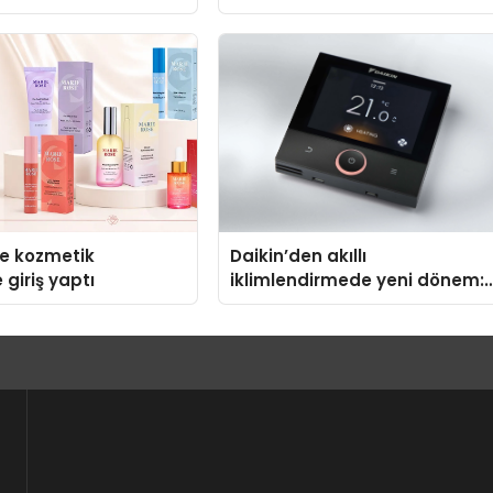
Aramalarında Zaman
Kazandıran Yöntem
se kozmetik
Daikin’den akıllı
 giriş yaptı
iklimlendirmede yeni dönem:
Madoka Plus Türkiye’de