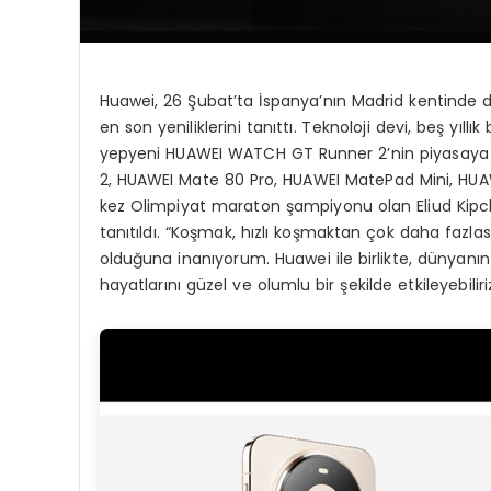
Huawei, 26 Şubat’ta İspanya’nın Madrid kentinde 
en son yeniliklerini tanıttı. Teknoloji devi, beş yı
yepyeni HUAWEI WATCH GT Runner 2’nin piyasaya s
2, HUAWEI Mate 80 Pro, HUAWEI MatePad Mini, HUAWEI
kez Olimpiyat maraton şampiyonu olan Eliud Kipc
tanıtıldı. “Koşmak, hızlı koşmaktan çok daha fazla
olduğuna inanıyorum. Huawei ile birlikte, dünyanı
hayatlarını güzel ve olumlu bir şekilde etkileyebiliriz