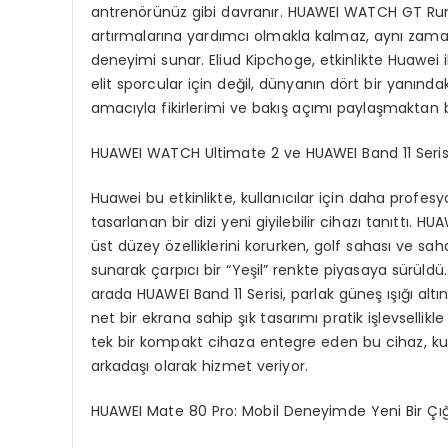
antrenörünüz gibi davranır. HUAWEI WATCH GT Run
artırmalarına yardımcı olmakla kalmaz, aynı zama
deneyimi sunar. Eliud Kipchoge, etkinlikte Huawei i
elit sporcular için değil, dünyanın dört bir yanında
amacıyla fikirlerimi ve bakış açımı paylaşmakta
HUAWEI WATCH Ultimate 2 ve HUAWEI
Band
11 Seris
Huawei bu etkinlikte, kullanıcılar için daha profes
tasarlanan bir dizi yeni giyilebilir cihazı tanıttı.
üst düzey özelliklerini korurken, golf sahası ve saha
sunarak çarpıcı bir “Yeşil” renkte piyasaya sürüldü
arada HUAWEI Band 11 Serisi, parlak güneş ışığı 
net bir ekrana sahip şık tasarımı pratik işlevsellikle bi
tek bir kompakt cihaza entegre eden bu cihaz, kullan
arkadaşı olarak hizmet veriyor.
HUAWEI
Mate
80 Pro: Mobil Deneyimde Yeni Bir Çığ