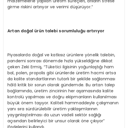
malzemelerle yapılan üretim süreçleri, arıların strese
girme riskini artırıyor ve verimi düşürüyor.”
Artan do
ğ
al
ü
r
ü
n talebi sorumlulu
ğ
u art
ı
r
ı
yor
Piyasalarda doğal ve katkısız ürünlere yönelik talebin,
pandemi sonrası dönemde hızla yükseldiğine dikkat
çeken Zeki Ermiş, “Tüketici ilgisinin yoğunlaştığı ham
bal, polen, propolis gibi ürünlerde üretim hacmi artsa
da kalite standartlarının tutarlı bir şekilde sağlanması
hâlâ kritik bir sorun olarak gündemde. Bu artan talep
bağlamında, üretim zincirinin her aşamasında kalite
kontrolü yapılması ve doğru ekipmanların kullanılması
büyük önem taşıyor. Kaliteli hammaddeyle çalışmanın
yanı sıra sürdürülebilir üretim yaklaşımlarının
yaygınlaştırılması da uzun vadeli sektör sağlığı
açısından belirleyici bir unsur olarak öne çıkıyor”
ifadelerini kullandı.