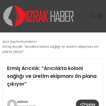
GÜNDEM
Ana Sayfa
Gündem
Ermiş Arıcılık: “Arıcılıkta koloni sağlığı ve üretim ekipmanı ön
SIYASET
plana çıkıyor”
DÜNYA
Ermiş Arıcılık: “Arıcılıkta koloni
sağlığı ve üretim ekipmanı ön plana
EKONOMI
çıkıyor”
SPOR
TEKNOLOJI
admin
Paylaş