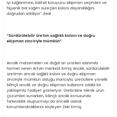
iyi sağlanması, kaliteli koruyucu ekipman seçimleri ve
hijyenik bal sağım süreçleri koloni dayanıklılığını
doğrudan etkiliyor” dedi.
“
S
ü
rd
ü
r
ü
lebilir
ü
retim sa
ğ
l
ı
kl
ı
koloni ve do
ğ
ru
ekipman zinciriyle m
ü
mk
ü
n
”
Arıcılık malzemeleri ve doğal arı ürünleri alanında
hizmet veren Artvin merkezli Ermiş Arıcılık, sürdürülebilir
üretimin ancak sağlıklı koloni ve doğru ekipman
zinciriyle mümkün olduğu inancıyla, üreticilere yönelik
bilinçli arıcılık ve doğru ekipman kullanımı odaklı bir
yaklaşımla faaliyet gösteriyor. Üreticilere teknik ürün
çözümleri sunarken, bilinçli arıcılık konusunda
farkındalık oluşturmayı da öncelik olarak
konumlandırdıklarını söyleyen Zeki Ermiş,