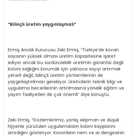
“
Bilin
ç
li
ü
retim yayg
ı
nla
ş
mal
ı”
Ermiş Arıcılık Kurucusu Zeki Ermiş, “Türkiye’de kovan
sayısının yüksek olması üretim kapasitesine işaret
ediyor ancak bu sürdürülebilir üretimin garantisi değil.
Koloni sağlığını korumak için yalnızca sayıyı artırmak
yeterli değil, bilinçli üretim yöntemlerinin de
yaygınlaştırılması gerekiyor. Üreticilerin teknik bilgi ve
uygulama becerilerinin artırılmasına yönelik eğitim ve
yayım faaliyetleri de çok önemli” diye konuştu.
Zeki Ermiş, “Gözlemlerimiz, yanlış ekipman ve düşük
hijyenle yürütülen uygulamaların koloni kayıplarını
artırdığını gösteriyor. Kovanların nem ve ısı dengesinin