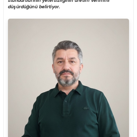
standartlar
ı
n
ı
n yetersizli
ğ
inin
ü
retim verimini
d
üşü
rd
üğü
n
ü
belirtiyor.