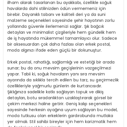
ilham alarak tasarlanan bu ayakkabı, özellikle soğuk
havalarda dahi stilinizden ödün vermemeniz için
birebir. Dayanıklı tabanı ve kaliteli deri ya da suni
malzeme seçenekleri sayesinde şehir hayatının zorlu
yollarında güvenle ilerlemenizi sağlar. Şık bağcık
detayları ve minimalist çizgileriyle hem gündelik hem
de iş hayatında mükemmel tamamlayıcı olur. Sadece
bir aksesuardan çok daha fazlası olan erkek postal,
moda algınızı ifade eden güçlü bir dokunuştur.
Erkek postal, rahatlığı, sağlamlığı ve estetiği bir arada
sunar; bu da onu mevsim geçişlerinin vazgeçilmezi
yapar. Tabii ki, soğuk havaların yanı sıra mevsim
ayarında da sıklıkla tercih edilen bu tarz, su geçirmezlik
özellikleriyle yağmurlu günlerin de kurtarıcısıdır.
Şıklığınıza sadelikle katkı sağlayan topuk ve dikiş
detayları, botu sıradanlıktan uzaklaştırarak görsel bir
çekim merkezi haline getirir. Geniş kalıp seçenekleri
sayesinde herkesin ayağına uyum sağlayan bu model,
moda tutkusu olan erkeklerin gardırobunda mutlaka
yer almalı. Stil sahibi bireyler için hem karizmatik hem