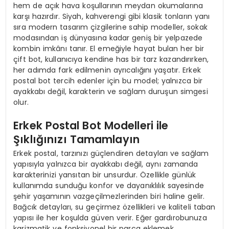
hem de açık hava koşullarının meydan okumalarına
karşı hazırdır. Siyah, kahverengi gibi klasik tonların yanı
sıra modern tasarım çizgilerine sahip modeller, sokak
modasından iş dünyasına kadar geniş bir yelpazede
kombin imkânı tanır. El emeğiyle hayat bulan her bir
çift bot, kullanıcıya kendine has bir tarz kazandırırken,
her adımda fark edilmenin ayrıcalığını yaşatır. Erkek
postal bot tercih edenler için bu model; yalnızca bir
ayakkabı değil, karakterin ve sağlam duruşun simgesi
olur.
Erkek Postal Bot Modelleri ile
Şıklığınızı Tamamlayın
Erkek postal, tarzınızı güçlendiren detayları ve sağlam
yapısıyla yalnızca bir ayakkabı değil, aynı zamanda
karakterinizi yansıtan bir unsurdur. Özellikle günlük
kullanımda sunduğu konfor ve dayanıklılık sayesinde
şehir yaşamının vazgeçilmezlerinden biri haline gelir.
Bağcık detayları, su geçirmez özellikleri ve kaliteli taban
yapısı ile her koşulda güven verir. Eğer gardırobunuza
karizmatik ve fonksiyonel bir parça eklemek