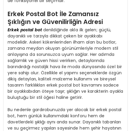
de fonksiyonel bir seçimdir.
Erkek Postal Bot İle Zamansız
Şıklığın ve Güvenilirliğin Adresi
E
rkek postal bot
denildiğinde akla ilk gelen; güçlü,
dayanıklı ve tarzıyla dikkat çeken bir ayakkabı
modelidir. Askeri kökenlerinden ilham alan bu botlar,
zamana meydan okuyan görünümleriyle modern stil
anlayışına da sorunsuzca uyum sağlar. Her adımda
sağlamlık ve güven hissi verirken, detaylarında
barındırdığı nostaljik hava ile moda dünyasında özel bir
yere sahip olur. Özellikle el yapımı seçeneklerde özgün
dikiş detayları, kaliteli malzeme kullanımı ve bireysel
tasarım farklılıkları erkek postal bot kavramını sadece
bir ayakkabıdan öteye taşır; şıklığın ve karakterin ayakla
buluştuğu bir stil öğesi haline getirir.
Bu nedenle gardırobunuzda yer alacak bir erkek postal
bot, hem günlük kullanımdaki konforu hem de
davetlerdeki şıklığı aynı anda sunar. Dayanıklı tabanları
ve su geçirmez yapıları sayesinde hem şehir hayatının