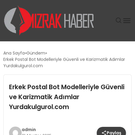
GÜNDEM
Ana Sayfa
Gündem
Erkek Postal Bot Modelleriyle Güvenli ve Karizmatik Adımlar
SIYASET
Yurdakulgurol.com
DÜNYA
Erkek Postal Bot Modelleriyle Güvenli
ve Karizmatik Adımlar
EKONOMI
Yurdakulgurol.com
SPOR
TEKNOLOJI
admin
Paylaş