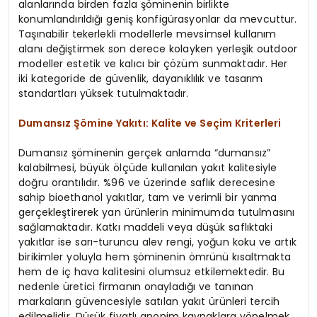
alanlarında birden fazla şöminenin birlikte
konumlandırıldığı geniş konfigürasyonlar da mevcuttur.
Taşınabilir tekerlekli modellerle mevsimsel kullanım
alanı değiştirmek son derece kolayken yerleşik outdoor
modeller estetik ve kalıcı bir çözüm sunmaktadır. Her
iki kategoride de güvenlik, dayanıklılık ve tasarım
standartları yüksek tutulmaktadır.
Dumansız Şömine Yakıtı: Kalite ve Seçim Kriterleri
Dumansız şöminenin gerçek anlamda “dumansız”
kalabilmesi, büyük ölçüde kullanılan yakıt kalitesiyle
doğru orantılıdır. %96 ve üzerinde saflık derecesine
sahip bioethanol yakıtlar, tam ve verimli bir yanma
gerçekleştirerek yan ürünlerin minimumda tutulmasını
sağlamaktadır. Katkı maddeli veya düşük saflıktaki
yakıtlar ise sarı-turuncu alev rengi, yoğun koku ve artık
birikimler yoluyla hem şöminenin ömrünü kısaltmakta
hem de iç hava kalitesini olumsuz etkilemektedir. Bu
nedenle üretici firmanın onayladığı ve tanınan
markaların güvencesiyle satılan yakıt ürünleri tercih
edilmelidir. Düşük fiyatlı anonim kaynaklara yönelmek,