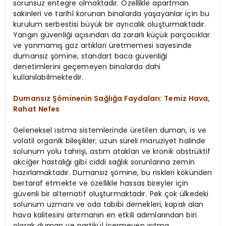
sorunsuz entegre olmaktadır. Özellikle apartman
sakinleri ve tarihî korunan binalarda yaşayanlar için bu
kurulum serbestisi büyük bir ayrıcalık oluşturmaktadır.
Yangın güvenliği açısından da zararlı küçük parçacıklar
ve yanmamış gaz artıkları üretmemesi sayesinde
dumansız şömine, standart baca güvenliği
denetimlerini geçemeyen binalarda dahi
kullanılabilmektedir.
Dumansız Şöminenin Sağlığa Faydaları: Temiz Hava,
Rahat Nefes
Geleneksel ısıtma sistemlerinde üretilen duman, is ve
volatil organik bileşikler; uzun süreli maruziyet halinde
solunum yolu tahrişi, astım atakları ve kronik obstrüktif
akciğer hastalığı gibi ciddi sağlık sorunlarına zemin
hazırlamaktadır. Dumansız şömine, bu riskleri kökünden
bertaraf etmekte ve özellikle hassas bireyler için
güvenli bir alternatif oluşturmaktadır. Pek çok ülkedeki
solunum uzmanı ve oda tabibi dernekleri, kapalı alan
hava kalitesini artırmanın en etkili adımlarından biri
olarak duman ve partikül içermeyen ısıtma