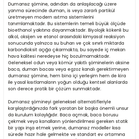
Dumansız şömine, adından da anlaşılacağı üzere
yanma sürecinde duman, is veya zararlı partikül
üretmeyen modern ısıtma sistemlerini
tanımlamaktadır. Bu sistemlerin temeli büyük ölçüde
bioethanol yakıtına dayanmaktadır. Biyolojik kökenli bu
alkol, oksijen ve etanol arasındaki kimyasal reaksiyon
sonucunda yalnızca su buharı ve çok sınırlı miktarda
karbondioksit açığa çıkarmakta, bu sayede iç mekan
hava kalitesi neredeyse hiç bozulmamaktadır.
Geleneksel odun veya kömür yakıtlı şöminelerin aksine
baca, duman bacası veya egzoz kanalı gerektirmeyen
dumansız şömine, hem bina içi yerleşim hem de kira
ile yasal kısıtlamaların yoğun olduğu kentsel alanlarda
son derece pratik bir çözüm sunmaktadır.
Dumansız şömineyi geleneksel alternatifleriyle
karşılaştırdığınızda fark yaratan bir başka önemli unsur
da kurulum kolaylığıdır. Baca açmak, baca borusu
çekmek veya kanalların yönlendirilmesi gereken statik
bir yapı inşa etmek yerine, dumansız modeller kısa
sürede hazır hale gelmekte ve standart ev ortamına