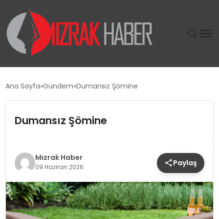
GÜNDEM
Ana Sayfa
Gündem
Dumansız Şömine
SIYASET
Dumansız Şömine
DÜNYA
EKONOMI
Mızrak Haber
Paylaş
09 Haziran 2026
SPOR
TEKNOLOJI