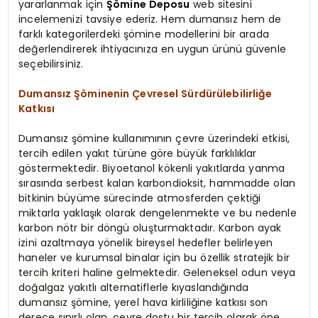
yararlanmak için
Şömine Deposu
web sitesini
incelemenizi tavsiye ederiz. Hem dumansız hem de
farklı kategorilerdeki şömine modellerini bir arada
değerlendirerek ihtiyacınıza en uygun ürünü güvenle
seçebilirsiniz.
Dumansız Şöminenin Çevresel Sürdürülebilirliğe
Katkısı
Dumansız şömine kullanımının çevre üzerindeki etkisi,
tercih edilen yakıt türüne göre büyük farklılıklar
göstermektedir. Biyoetanol kökenli yakıtlarda yanma
sırasında serbest kalan karbondioksit, hammadde olan
bitkinin büyüme sürecinde atmosferden çektiği
miktarla yaklaşık olarak dengelenmekte ve bu nedenle
karbon nötr bir döngü oluşturmaktadır. Karbon ayak
izini azaltmaya yönelik bireysel hedefler belirleyen
haneler ve kurumsal binalar için bu özellik stratejik bir
tercih kriteri haline gelmektedir. Geleneksel odun veya
doğalgaz yakıtlı alternatiflerle kıyaslandığında
dumansız şömine, yerel hava kirliliğine katkısı son
derece sınırlı olan, çevre dostu bir tercih olarak öne