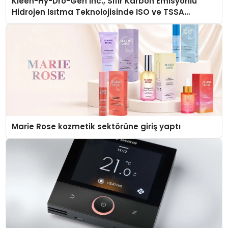
Kleen-Hy-Dro-Gen Inc., Sıfır Karbon Emisyonlu
Hidrojen Isıtma Teknolojisinde ISO ve TSSA
Düzenleyici Onaylarını Aldı
Marie Rose kozmetik sektörüne giriş yaptı