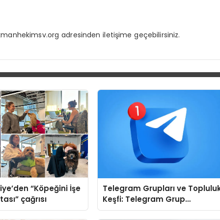
kmanhekimsv.org
adresinden iletişime geçebilirsiniz.
iye’den “Köpeğini İşe
Telegram Grupları ve Toplulu
tası” çağrısı
Keşfi: Telegram Grup
Aramalarında Zaman