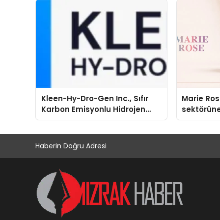
Kleen-Hy-Dro-Gen Inc., Sıfır
Marie Ro
Karbon Emisyonlu Hidrojen
sektörüne
Isıtma Teknolojisinde ISO ve
TSSA Düzenleyici Onaylarını
Aldı
Haberin Doğru Adresi