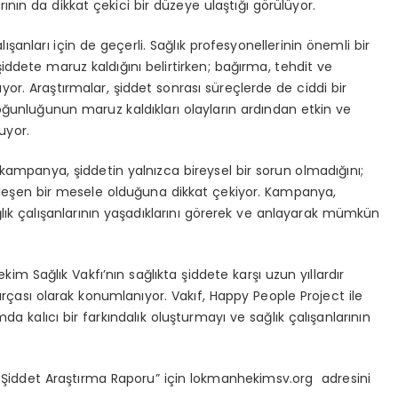
arının da dikkat çekici bir düzeye ulaştığı görülüyor.
ışanları için de geçerli. Sağlık profesyonellerinin önemli bir
ddete maruz kaldığını belirtirken;
bağırma, tehdit ve
yor. Araştırmalar, şiddet sonrası süreçlerde de ciddi bir
 çoğunluğunun maruz kaldıkları olayların ardından etkin ve
uyor.
en kampanya,
şiddetin yalnızca bireysel bir sorun olmadığını;
rinleşen bir mesele olduğuna dikkat çekiyor. Kampanya,
lık çalışanlarının yaşadıklarını görerek ve anlayarak mümkün
im Sağlık Vakfı’nın sağlıkta şiddete karşı uzun yıllardır
arçası olarak konumlanıyor. Vakıf,
Happy People Project
ile
da kalıcı bir farkındalık oluşturmayı ve sağlık çalışanlarının
ta Şiddet Araştırma Raporu” için lokmanhekimsv.org adresini