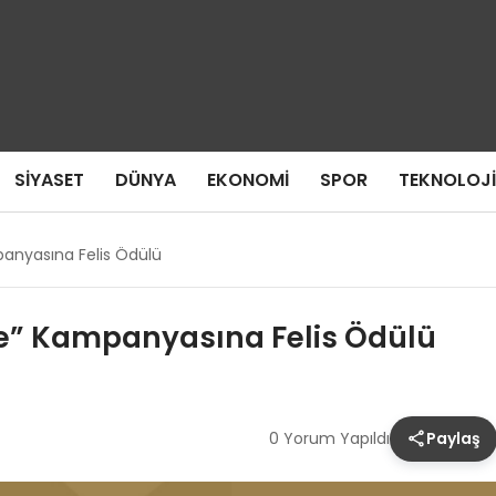
SIYASET
DÜNYA
EKONOMI
SPOR
TEKNOLOJI
panyasına Felis Ödülü
le” Kampanyasına Felis Ödülü
0 Yorum Yapıldı
Paylaş