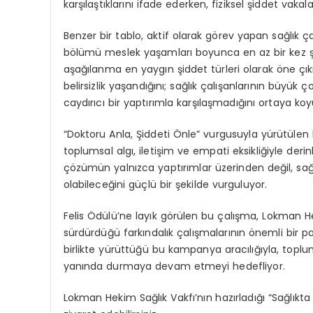
karşılaştıklarını ifade ederken, fiziksel şiddet vakal
Benzer bir tablo, aktif olarak görev yapan sağlık çal
bölümü
meslek yaşamları boyunca en az bir kez şi
aşağılanma en yaygın şiddet türleri olarak öne çıkı
belirsizlik yaşandığını; sağlık çalışanlarının büyük
caydırıcı bir yaptırımla karşılaşmadığını ortaya koy
“Doktoru Anla, Şiddeti Önle” vurgusuyla yürütül
toplumsal algı, iletişim ve empati eksikliğiyle de
çözümün yalnızca yaptırımlar üzerinden değil, sağ
olabileceğini güçlü bir şekilde vurguluyor.
Felis Ödülü’ne layık görülen bu çalışma, Lokman Hek
sürdürdüğü farkındalık çalışmalarının önemli bir p
birlikte yürüttüğü bu kampanya aracılığıyla,
toplum
yanında durmaya devam etmeyi hedefliyor.
Lokman Hekim Sağlık Vakfı’nın hazırladığı “Sağlık