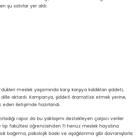
ken
şu satırlar yer aldı:
ürdükleri meslek yaşamında karşı karşıya kaldıkları şiddeti,
 dille aktardı. Kampanya, şiddeti dramatize etmek yerine,
ik eden iletişimde hazırlandı.
rladığı rapor
da
bu yaklaşımı destekleyen çarpıcı veriler
0 tıp fakültesi öğrencisinden 1’i henüz meslek hayatına
 sık bağırma, psikolojik baskı ve aşağılanma gibi davranışlarla