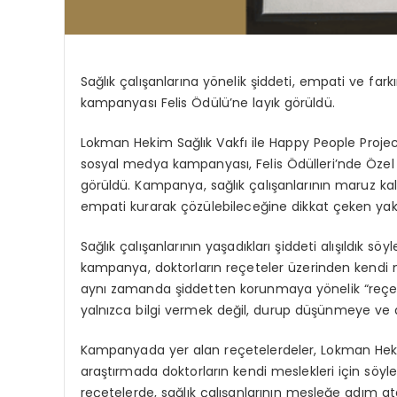
Sağlık çalışanlarına yönelik şiddeti, empati ve far
kampanyası Felis Ödülü’ne layık görüldü.
Lokman Hekim Sağlık Vakfı
ile
Happy People Proje
sosyal medya kampanyası,
Felis Ödülleri’nde
Özel
görüldü. Kampanya, sağlık çalışanlarının maruz ka
empati kurarak çözülebileceğine dikkat çeken yaklaş
Sağlık
çalışanlarının yaşadıkları şiddeti alışıldık söy
k
ampanya, doktorların reçeteler üzerinden kendi me
aynı zamanda şiddetten korunmaya yönelik “reçetele
yalnızca bilgi vermek değil, durup düşünmeye ve 
Kampanyada yer alan reçetelerdeler, Lokman Hekim Sa
araştırmada doktorların kendi meslekleri için söyle
reçetelerde
, sağlık çalışanlarının mesleğe adım at