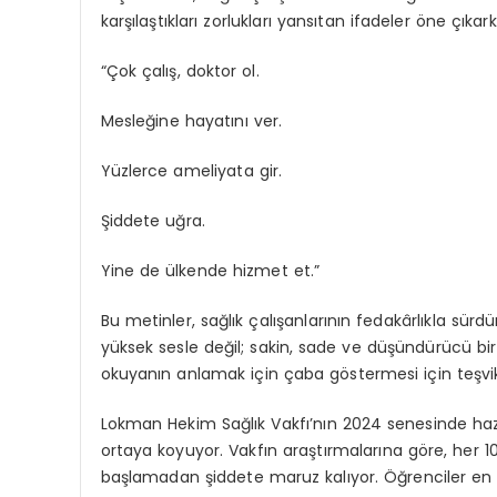
karşılaştıkları zorlukları yansıtan ifadeler öne çık
ar
“Çok çalış, doktor ol.
Mesleğine hayatını ver.
Yüzlerce ameliyata gir.
Şiddete uğra.
Yine de ülkende hizmet et.”
Bu metinler, sağlık çalışanlarının fedakârlıkla sürd
yüksek sesle değil; sakin, sade ve düşündürücü bir
okuyanın
anlamak için çaba göstermesi
için teşv
Lokman Hekim Sağlık Vakfı’nın
2024 senesinde hazı
ortaya koyuyor. Vakfın araştırmalarına göre,
her 1
başlamadan şiddete maruz kalıyor
. Öğrenciler en