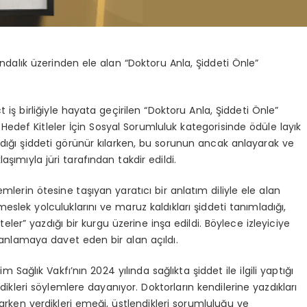
kındalık üzerinden ele alan
“Doktoru Anla, Şiddeti Önle”
ct
iş birliğiyle hayata geçirilen
“Doktoru Anla, Şiddeti Önle”
 Hedef Kitleler İçin Sosyal Sorumluluk
kategorisinde
ödüle layık
ldığı şiddeti görünür kılarken, bu sorunun ancak anlayarak ve
ımıyla jüri tarafından takdir edildi.
lemlerin ötesine taşıyan yaratıcı bir anlatım diliyle ele al
an
slek yolculuklarını ve maruz kaldıkları şiddeti tanımladığı,
r” yazdığı bir kurgu üzerine inşa edildi. Böylece izleyiciye
anlamaya davet eden bir alan açıldı.
ğlık Vakfı’nın 2024 yılında sağlıkta şiddet ile ilgili yaptığı
dikleri söylemlere dayanıyor. Doktorların kendilerine yazdıkları
arken verdikleri emeği, üstlendikleri sorumluluğu ve