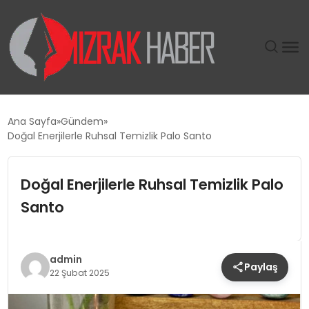
GÜNDEM
Ana Sayfa
Gündem
Doğal Enerjilerle Ruhsal Temizlik Palo Santo
SIYASET
Doğal Enerjilerle Ruhsal Temizlik Palo
DÜNYA
Santo
EKONOMI
SPOR
admin
Paylaş
22 Şubat 2025
TEKNOLOJI