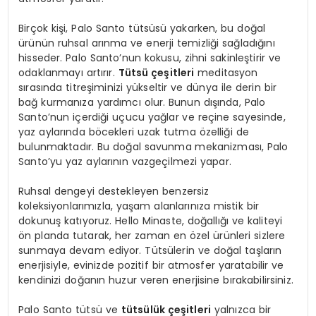
Birçok kişi, Palo Santo tütsüsü yakarken, bu doğal
ürünün ruhsal arınma ve enerji temizliği sağladığını
hisseder. Palo Santo’nun kokusu, zihni sakinleştirir ve
odaklanmayı artırır.
Tütsü çeşitleri
meditasyon
sırasında titreşiminizi yükseltir ve dünya ile derin bir
bağ kurmanıza yardımcı olur. Bunun dışında, Palo
Santo’nun içerdiği uçucu yağlar ve reçine sayesinde,
yaz aylarında böcekleri uzak tutma özelliği de
bulunmaktadır. Bu doğal savunma mekanizması, Palo
Santo’yu yaz aylarının vazgeçilmezi yapar.
Ruhsal dengeyi destekleyen benzersiz
koleksiyonlarımızla, yaşam alanlarınıza mistik bir
dokunuş katıyoruz. Hello Minaste, doğallığı ve kaliteyi
ön planda tutarak, her zaman en özel ürünleri sizlere
sunmaya devam ediyor. Tütsülerin ve doğal taşların
enerjisiyle, evinizde pozitif bir atmosfer yaratabilir ve
kendinizi doğanın huzur veren enerjisine bırakabilirsiniz.
Palo Santo tütsü ve
tütsülük çeşitleri
yalnızca bir