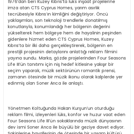
1976’dan beri Kuzey Kıbrıs’ta lüks inşaat projelerine
imza atan CTS Cyprus Homes, yarım asırlık
tecrübesiyle Kıbrıs’ın kimliğini değiştiriyor. Öncü
yaklaşımları, son teknoloji trendlerle donatılmış
konutlarıyla, konumlandığı her bölgenin değerini
yükselterek hem bölgeye hem de hayalinin peşinden
gidenlere hizmet eden CTS Cyprus Homes, Kuzey
Kıbrıs’ta bir ilki daha gerçekleştirerek, bölgenin en
prestijli projesinin detaylarını anlattığı reklam filmini
yayına sundu. Marka, gözde projelerinden Four Seasons
Life III’ün tanıtımı için niş hedef kitlesine yakışır bir
seçim yaparak, müzik sektörünün romantik prensi,
zamanın ötesinde bir müzik ikonu olarak kalplerde yer
edinmiş olan Soner Arıca ile anlaştı.
Yönetmen Koltuğunda Hakan Kurşun’un oturduğu
reklam filmi, izleyenleri lüks, konfor ve huzur vaat eden
Four Seasons Life III’ün sokaklarında müzik dünyasının
dev ismi Soner Arıca ile büyülü bir geziye davet ediyor.
Sakinlerine hayallerinin de ötesinde bir yaşam kültürü