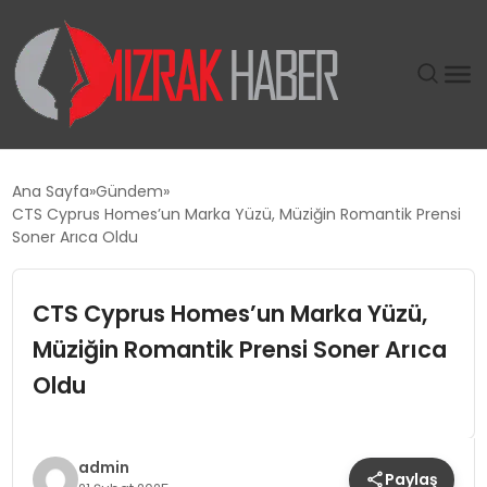
GÜNDEM
Ana Sayfa
Gündem
CTS Cyprus Homes’un Marka Yüzü, Müziğin Romantik Prensi
SIYASET
Soner Arıca Oldu
DÜNYA
CTS Cyprus Homes’un Marka Yüzü,
Müziğin Romantik Prensi Soner Arıca
EKONOMI
Oldu
SPOR
TEKNOLOJI
admin
Paylaş