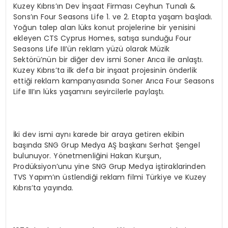
Kuzey Kıbrıs’ın Dev İnşaat Firması Ceyhun Tunalı &
Sons’ın Four Seasons Life 1. ve 2. Etapta yaşam başladı.
Yoğun talep alan lüks konut projelerine bir yenisini
ekleyen CTS Cyprus Homes, satışa sunduğu Four
Seasons Life III’ün reklam yüzü olarak Müzik
Sektörü’nün bir diğer dev ismi Soner Arıca ile anlaştı.
Kuzey Kıbrıs’ta ilk defa bir inşaat projesinin önderlik
ettiği reklam kampanyasında Soner Arıca Four Seasons
Life III’ın lüks yaşamını seyircilerle paylaştı.
İki dev ismi aynı karede bir araya getiren ekibin
başında SNG Grup Medya AŞ başkanı Serhat Şengel
bulunuyor. Yönetmenliğini Hakan Kurşun,
Prodüksiyon’unu yine SNG Grup Medya iştiraklarinden
TVS Yapım’ın üstlendiği reklam filmi Türkiye ve Kuzey
Kıbrıs’ta yayında.