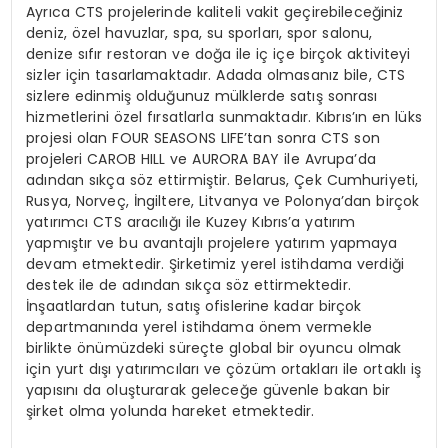
Ayrıca CTS projelerinde kaliteli vakit geçirebileceğiniz
deniz, özel havuzlar, spa, su sporları, spor salonu,
denize sıfır restoran ve doğa ile iç içe birçok aktiviteyi
sizler için tasarlamaktadır. Adada olmasanız bile, CTS
sizlere edinmiş olduğunuz mülklerde satış sonrası
hizmetlerini özel fırsatlarla sunmaktadır. Kıbrıs’ın en lüks
projesi olan FOUR SEASONS LIFE’tan sonra CTS son
projeleri CAROB HILL ve AURORA BAY ile Avrupa’da
adından sıkça söz ettirmiştir. Belarus, Çek Cumhuriyeti,
Rusya, Norveç, İngiltere, Litvanya ve Polonya’dan birçok
yatırımcı CTS aracılığı ile Kuzey Kıbrıs’a yatırım
yapmıştır ve bu avantajlı projelere yatırım yapmaya
devam etmektedir. Şirketimiz yerel istihdama verdiği
destek ile de adından sıkça söz ettirmektedir.
İnşaatlardan tutun, satış ofislerine kadar birçok
departmanında yerel istihdama önem vermekle
birlikte önümüzdeki süreçte global bir oyuncu olmak
için yurt dışı yatırımcıları ve çözüm ortakları ile ortaklı iş
yapısını da oluşturarak geleceğe güvenle bakan bir
şirket olma yolunda hareket etmektedir.