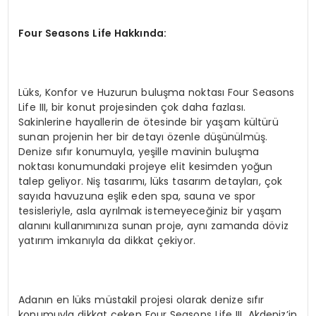
Four Seasons Life Hakkında:
Lüks, Konfor ve Huzurun buluşma noktası Four Seasons
Life III, bir konut projesinden çok daha fazlası.
Sakinlerine hayallerin de ötesinde bir yaşam kültürü
sunan projenin her bir detayı özenle düşünülmüş.
Denize sıfır konumuyla, yeşille mavinin buluşma
noktası konumundaki projeye elit kesimden yoğun
talep geliyor. Niş tasarımı, lüks tasarım detayları, çok
sayıda havuzuna eşlik eden spa, sauna ve spor
tesisleriyle, asla ayrılmak istemeyeceğiniz bir yaşam
alanını kullanımınıza sunan proje, aynı zamanda döviz
yatırım imkanıyla da dikkat çekiyor.
Adanın en lüks müstakil projesi olarak denize sıfır
konumuyla dikkat çeken Four Seasons Life III, Akdeniz’in