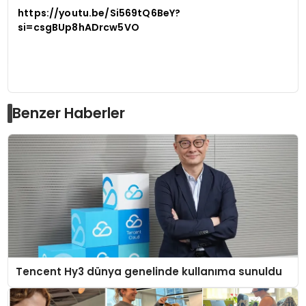
https://youtu.be/Si569tQ6BeY?
si=csgBUp8hADrcw5VO
Benzer Haberler
Tencent Hy3 dünya genelinde kullanıma sunuldu