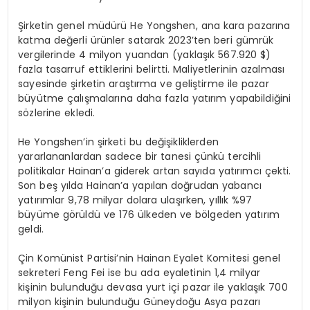
Şirketin genel müdürü He Yongshen, ana kara pazarına
katma değerli ürünler satarak 2023’ten beri gümrük
vergilerinde 4 milyon yuandan (yaklaşık 567.920 $)
fazla tasarruf ettiklerini belirtti. Maliyetlerinin azalması
sayesinde şirketin araştırma ve geliştirme ile pazar
büyütme çalışmalarına daha fazla yatırım yapabildiğini
sözlerine ekledi.
He Yongshen’in şirketi bu değişikliklerden
yararlananlardan sadece bir tanesi çünkü tercihli
politikalar Hainan’a giderek artan sayıda yatırımcı çekti.
Son beş yılda Hainan’a yapılan doğrudan yabancı
yatırımlar 9,78 milyar dolara ulaşırken, yıllık %97
büyüme görüldü ve 176 ülkeden ve bölgeden yatırım
geldi.
Çin Komünist Partisi’nin Hainan Eyalet Komitesi genel
sekreteri Feng Fei ise bu ada eyaletinin 1,4 milyar
kişinin bulunduğu devasa yurt içi pazar ile yaklaşık 700
milyon kişinin bulunduğu Güneydoğu Asya pazarı