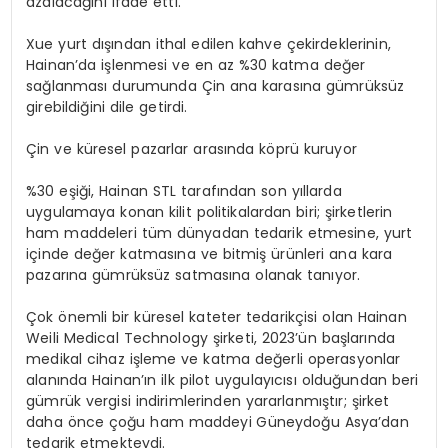
azalacağını ifade etti.
Xue yurt dışından ithal edilen kahve çekirdeklerinin,
Hainan’da işlenmesi ve en az %30 katma değer
sağlanması durumunda Çin ana karasına gümrüksüz
girebildiğini dile getirdi.
Çin ve küresel pazarlar arasında köprü kuruyor
%30 eşiği, Hainan STL tarafından son yıllarda
uygulamaya konan kilit politikalardan biri; şirketlerin
ham maddeleri tüm dünyadan tedarik etmesine, yurt
içinde değer katmasına ve bitmiş ürünleri ana kara
pazarına gümrüksüz satmasına olanak tanıyor.
Çok önemli bir küresel kateter tedarikçisi olan Hainan
Weili Medical Technology şirketi, 2023’ün başlarında
medikal cihaz işleme ve katma değerli operasyonlar
alanında Hainan’ın ilk pilot uygulayıcısı olduğundan beri
gümrük vergisi indirimlerinden yararlanmıştır; şirket
daha önce çoğu ham maddeyi Güneydoğu Asya’dan
tedarik etmekteydi.