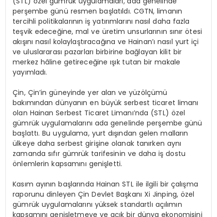
(STL) özel gümrük uygulamaları, ada genelinde
perşembe günü resmen başlatıldı. CGTN, limanın
tercihli politikalarının iş yatırımlarını nasıl daha fazla
teşvik edeceğine, mal ve üretim unsurlarının sınır ötesi
akışını nasıl kolaylaştıracağına ve
Hainan’ı
nasıl yurt içi
ve uluslararası pazarları birbirine bağlayan kilit bir
merkez hâline getireceğine ışık tutan bir makale
yayımladı.
Çin, Çin’in güneyinde yer alan ve yüzölçümü
bakımından dünyanın en büyük serbest ticaret limanı
olan Hainan Serbest Ticaret Limanı’nda (STL) özel
gümrük uygulamalarını ada genelinde perşembe günü
başlattı. Bu uygulama, yurt dışından gelen malların
ülkeye daha serbest girişine olanak tanırken aynı
zamanda sıfır gümrük tarifesinin ve daha iş dostu
önlemlerin kapsamını genişletti.
Kasım ayının başlarında Hainan STL ile ilgili bir çalışma
raporunu dinleyen Çin Devlet Başkanı Xi Jinping, özel
gümrük uygulamalarını yüksek standartlı açılımın
kapsamını genişletmeye ve açık bir dünya ekonomisini