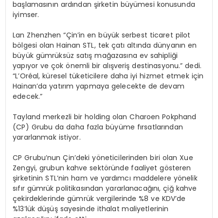
başlamasının ardından şirketin büyümesi konusunda
iyimser.
Lan Zhenzhen “Çin’in en büyük serbest ticaret pilot
bölgesi olan Hainan STL, tek çatı altında dünyanın en
büyük gümrüksüz satış mağazasına ev sahipliği
yapıyor ve çok önemli bir alışveriş destinasyonu.” dedi.
“L’Oréal, küresel tüketicilere daha iyi hizmet etmek için
Hainan’da yatırım yapmaya gelecekte de devam
edecek.”
Tayland merkezli bir holding olan Charoen Pokphand
(CP) Grubu da daha fazla büyüme fırsatlarından
yararlanmak istiyor.
CP Grubu’nun Çin’deki yöneticilerinden biri olan Xue
Zengyi, grubun kahve sektöründe faaliyet gösteren
şirketinin STL’nin ham ve yardımcı maddelere yönelik
sıfır gümrük politikasından yararlanacağını, çiğ kahve
çekirdeklerinde gümrük vergilerinde %8 ve KDV’de
%13’lük düşüş sayesinde ithalat maliyetlerinin