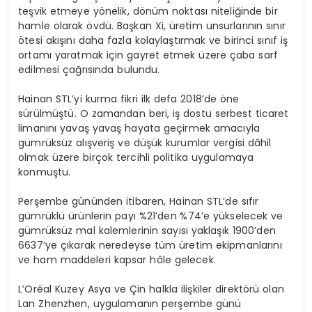
teşvik etmeye yönelik, dönüm noktası niteliğinde bir
hamle olarak övdü. Başkan Xi, üretim unsurlarının sınır
ötesi akışını daha fazla kolaylaştırmak ve birinci sınıf iş
ortamı yaratmak için gayret etmek üzere çaba sarf
edilmesi çağrısında bulundu.
Hainan STL’yi kurma fikri ilk defa 2018’de öne
sürülmüştü. O zamandan beri, iş dostu serbest ticaret
limanını yavaş yavaş hayata geçirmek amacıyla
gümrüksüz alışveriş ve düşük kurumlar vergisi dâhil
olmak üzere birçok tercihli politika uygulamaya
konmuştu.
Perşembe gününden itibaren, Hainan STL’de sıfır
gümrüklü ürünlerin payı %21’den %74’e yükselecek ve
gümrüksüz mal kalemlerinin sayısı yaklaşık 1900’den
6637’ye çıkarak neredeyse tüm üretim ekipmanlarını
ve ham maddeleri kapsar hâle gelecek.
L’Oréal Kuzey Asya ve Çin halkla ilişkiler direktörü olan
Lan Zhenzhen, uygulamanın perşembe günü