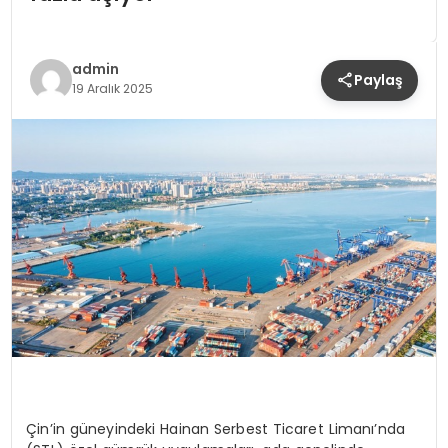
YAŞAM
admin
Paylaş
19 Aralık 2025
Çin’in güneyindeki
Hainan
Serbest Ticaret Limanı’nda