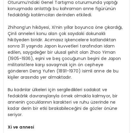
Oturumu’ndaki Genel Tartışma oturumunda yaptığı
konuşmada anlattığı bu kahraman anne figürünün
fedakârlığı katılımcıları derinden etkiledi.
Zhihong’un hikâyesi, Xi’nin yıllar boyunca öne çıkardığı,
Çinli anneleri konu alan çok sayıdaki dokunaklı
hikâyeden biridir. Acımasız işkencelere katlandıktan
sonra 31 yaşında Japon kuvvetleri tarafından idam
edilen, saygıdeğer bir ulusal şehit olan Zhao Yiman
(1905–1936), eşini ve beş çocuğunun beşini de Japon
militaristlere karşı savaşmak için ön cepheye
gönderen Deng Yufen (1891–1970) isimli anne de bu
kişiler arasında yer almaktadır.
Bu kadınlar ülkeleri için sergiledikleri sadakat ve
fedakârlık davranışlarıyla örnek olmakla kalmıyor, bir
annenin çocuklarının karakteri ve ruhu üzerinde ne
kadar derin bir etki bırakabileceğini de gözler önüne
seriyor.
Xi ve annesi