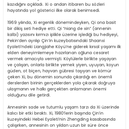
kazıdığını açıkladı. Xi o andan itibaren bu sözleri
hayatında yol gösterici ilke olarak benimsedi.
1969 yılında, Xi ergenlik dönemindeyken, Qi ona basit
bir dikiş seti hediye etti. Qi “niang de xin” (annenin
kalbi) yazısını kırmızı iplikle üzerine işlediği bu hediyeyi,
Pekin’den ayrılıp Çin’in kuzeybatısındaki Shaanxi
Eyaleti’ndeki Liangjiahe Köyü’ne giderek kırsal yaşamı ilk
elden deneyimlemeye hazırlanan oğluna cesaret
vermek amacıyla vermişti. Köylülerle birlikte yaşayan
ve çalışan, onlarla birlikte yemek yiyen, uyuyan, koyun
güden, ot biçen, hayvan gübresi taşıyan ve kömür
çeken Xi, bu dönemin sonunda çıkardığı en önemli
derslerden birinin gerçeklerden yola çıkarak doğruya
ulaşmanın ve halkı gerçekten anlamanın önemi
olduğunu dile getirdi.
Annesinin sade ve tutumlu yaşam tarzı da Xi üzerinde
kalıcı bir etki bıraktı. Xi, 1980’lerin başında Çin’in
kuzeyindeki Hebei Eyaleti’nin Zhengding kasabasında
çalışırken, annesinin on yıldan uzun bir süre önce