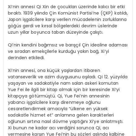
Xi’nin annesi Qi Xin de çocukları üzerinde kalıcı bir etki
bıraktı. 1939 yılında Çin Komünist Partisi’ne (ÇKP) katıldı,
Japon işgalcilere karşı verilen mücadelenin zorluklarına
göğüs gerdi ve kırsal bölgelerdeki devrim üslerinde
uzun yıllar boyunca taban düzeyinde çalıştı.
Qi’nin kendini bağımsız ve barışçıl Çin idealine adaması
ve sıradan emekçilerle kurduğu yakın bağ, Xi’yi
derinden etkiledi.
Xi’nin annesi, ona küçük yaşlardan itibaren
vatanseverlik ve azim duygusunu aşıladı. Qi 12. yüzyılda
yaşayan ve sadakatiyle nam salan askeri komutan
Yue Fei ile ilgili bir kitap almak için bir keresinde Xi’yi
kitapçıya götürmüştü. Qi, Yue Fei’nin annesinin
yabancı işgalcilere karşı direnmeye oğlunu
cesaretlendirmek amacıyla “ülkene en yüksek
sadakatle hizmet et” anlamına gelen karakterleri
oğlunun sırtına nasıl dövme yaptığını Xi’ye anlatmıştı.
Xi bunun ne kadar acı verdiğini sorunca Qi, acı
vermesine karşın Yue Fei’nin bu sözleri aslında kalbine