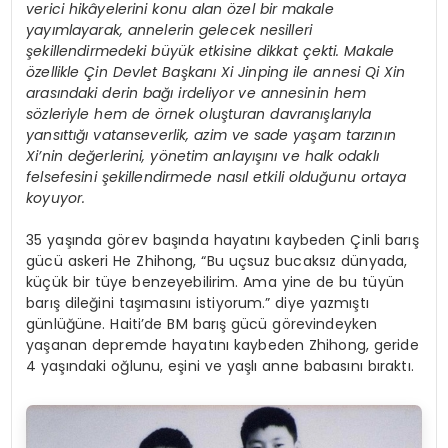
verici hikâyelerini konu alan özel bir makale
yayımlayarak, annelerin gelecek nesilleri
şekillendirmedeki büyük etkisine dikkat çekti. Makale
özellikle Çin Devlet Başkanı Xi Jinping ile annesi Qi Xin
arasındaki derin bağı irdeliyor ve annesinin hem
sözleriyle hem de örnek oluşturan davranışlarıyla
yansıttığı vatanseverlik, azim ve sade yaşam tarzının
Xi’nin değerlerini, yönetim anlayışını ve halk odaklı
felsefesini şekillendirmede nasıl etkili olduğunu ortaya
koyuyor.
35 yaşında görev başında hayatını kaybeden Çinli barış
gücü askeri He Zhihong, “Bu uçsuz bucaksız dünyada,
küçük bir tüye benzeyebilirim. Ama yine de bu tüyün
barış dileğini taşımasını istiyorum.” diye yazmıştı
günlüğüne. Haiti’de BM barış gücü görevindeyken
yaşanan depremde hayatını kaybeden Zhihong, geride
4 yaşındaki oğlunu, eşini ve yaşlı anne babasını bıraktı.