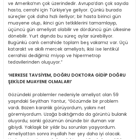
ve Amerika’nın çok üzerindedir. Avrupa’dan çok sayıda
hasta, cerrahi için Türkiye’ye geliyor. Çünkü burada
süreçler çok daha hızlı ilerliyor; bir hasta birinci gün
muayene olup, ikinci gün tetkiklerini tamamlayıp,
üçüncü gün ameliyat olabilir ve dördüncü gün ülkesine
dönebilir. Yurt dışında bu süreç aylar sürebiliyor.
Bugünkü canlı cerrahide toplam beş vakamız var. Üçü
katarakt ve akıllı mercek ameliyatı, ikisi ise lentikül
cerrahisi dediğimiz miyop ve hipermetrop
tedavilerinden oluşuyor.”
‘
HERKESE TAVS
İYEM, DOĞRU DOKTORA GİDİ
P DO
ĞRU
Ş
EK
İLDE MUAYENE OLMALARI
’
Gözündeki problemler nedeniyle ameliyat olan 59
yaşındaki Seyithan Yantur, “Gözümde bir problem
vardı. Bazen karanlık görüyordum, yakını net
göremiyordum. Uzağa baktığımda da görüntü bulanık
oluyordu; sanki gözümün önünde bir duman var
gibiydi. Yaklaşık bir yıldır bu sorunları yaşıyordum.
Ameliyattan sonra inşallah her şey daha iyi olacak.