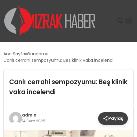
GÜNDEM
Ana Sayfa
Gündem
Canlı cerrahi sempozyumu: Beş klinik vaka incelendi
SIYASET
Canlı cerrahi sempozyumu: Beş klinik
DÜNYA
vaka incelendi
EKONOMI
SPOR
admin
Paylaş
14 Ekim 2025
TEKNOLOJI