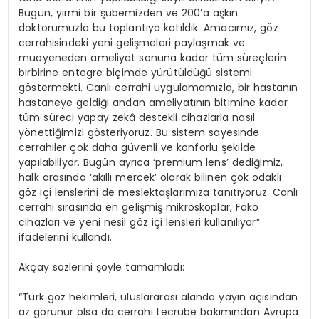
Bugün, yirmi bir şubemizden ve 200’a aşkın
doktorumuzla bu toplantıya katıldık. Amacımız, göz
cerrahisindeki yeni gelişmeleri paylaşmak ve
muayeneden ameliyat sonuna kadar tüm süreçlerin
birbirine entegre biçimde yürütüldüğü sistemi
göstermekti. Canlı cerrahi uygulamamızla, bir hastanın
hastaneye geldiği andan ameliyatının bitimine kadar
tüm süreci yapay zekâ destekli cihazlarla nasıl
yönettiğimizi gösteriyoruz. Bu sistem sayesinde
cerrahiler çok daha güvenli ve konforlu şekilde
yapılabiliyor. Bugün ayrıca ‘premium lens’ dediğimiz,
halk arasında ‘akıllı mercek’ olarak bilinen çok odaklı
göz içi lenslerini de meslektaşlarımıza tanıtıyoruz. Canlı
cerrahi sırasında en gelişmiş mikroskoplar, Fako
cihazları ve yeni nesil göz içi lensleri kullanılıyor”
ifadelerini kullandı.
Akçay sözlerini şöyle tamamladı:
“Türk göz hekimleri, uluslararası alanda yayın açısından
az görünür olsa da cerrahi tecrübe bakımından Avrupa