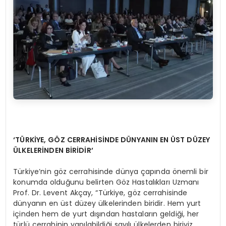
‘
T
Ü
RKİYE, GÖ
Z CERRAH
İSİ
NDE D
Ü
NYANIN EN
Ü
ST D
Ü
ZEY
ÜLKELER
İ
NDEN B
İRİDİR
’
Türkiye’nin göz cerrahisinde dünya çapında önemli bir
konumda olduğunu belirten Göz Hastalıkları Uzmanı
Prof. Dr. Levent Akçay, “Türkiye, göz cerrahisinde
dünyanın en üst düzey ülkelerinden biridir. Hem yurt
içinden hem de yurt dışından hastaların geldiği, her
türlü cerrahinin yapılabildiği sayılı ülkelerden biriyiz.