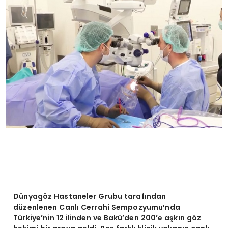
YAŞAM
Dünyagöz
Hastaneler Grubu tarafından
düzenlenen
Canlı Cerrahi
Sempozyumu
’
nda
Türkiye
’
nin 12 ilinden ve Bakü’den 200
’
e aşkın g
ö
z