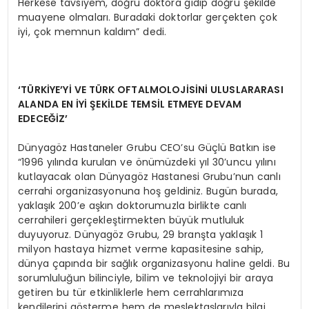
Herkese tavsiyem, doğru doktora gidip doğru şekilde
muayene olmaları. Buradaki doktorlar gerçekten çok
iyi, çok memnun kaldım” dedi.
‘
T
Ü
RKİYE
’
Y
İ VE T
Ü
RK OFTALMOLOJİSİNİ ULUSLARARASI
ALANDA EN İ
Y
İ Ş
EK
İLDE TEMSİL ETMEYE DEVAM
EDECEĞİZ
’
Dünyagöz Hastaneler Grubu CEO’su Güçlü Batkın ise
“1996 yılında kurulan ve önümüzdeki yıl 30’uncu yılını
kutlayacak olan Dünyagöz Hastanesi Grubu’nun canlı
cerrahi organizasyonuna hoş geldiniz. Bugün burada,
yaklaşık 200’e aşkın doktorumuzla birlikte canlı
cerrahileri gerçekleştirmekten büyük mutluluk
duyuyoruz. Dünyagöz Grubu, 29 branşta yaklaşık 1
milyon hastaya hizmet verme kapasitesine sahip,
dünya çapında bir sağlık organizasyonu haline geldi. Bu
sorumluluğun bilinciyle, bilim ve teknolojiyi bir araya
getiren bu tür etkinliklerle hem cerrahlarımıza
kendilerini gösterme hem de meslektaşlarıyla bilgi