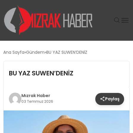
GÜNDEM
Ana Sayfa
Gündem
BU YAZ SUWEN’DENİZ
SIYASET
BU YAZ SUWEN’DENİZ
DÜNYA
EKONOMI
Mızrak Haber
Paylaş
03 Temmuz 2026
SPOR
TEKNOLOJI