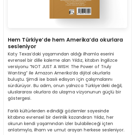
H
em T
ü
rkiye
’
de hem Amerika
’
da okurlara
sesleniyor
Katy Texas’daki yaşamından aldığı ilhamla eserini
evrensel bir dille kaleme alan Yıldız, kitabın İngilizce
versiyonu “NOT JUST A WISH: The Power of Truly
Wanting” ile Amazon Amerika’da dijital okurlarla
buluştu. Şimdi ise basılı edisyon için çalışmalarını
sürdürüyor. Bu adım, onun yalnızca Türkiye’deki değil,
uluslararası okurlara da ulaşma vizyonunun güçlü bir
göstergesi.
Farklı kültürlerden edindiği gözlemler sayesinde
kitabına evrensel bir derinlik kazandıran Yıldız, her
okurun kendi yaşamından izler bulabileceği içten
anlatımıyla, ilham ve umut arayan herkese sesleniyor.