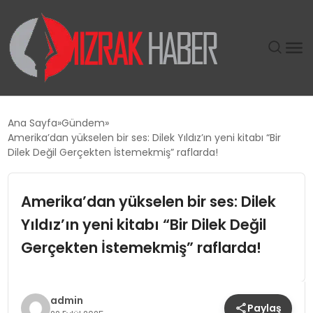
GÜNDEM
Ana Sayfa
Gündem
Amerika’dan yükselen bir ses: Dilek Yıldız’ın yeni kitabı “Bir
SIYASET
Dilek Değil Gerçekten İstemekmiş” raflarda!
DÜNYA
Amerika’dan yükselen bir ses: Dilek
Yıldız’ın yeni kitabı “Bir Dilek Değil
EKONOMI
Gerçekten İstemekmiş” raflarda!
SPOR
TEKNOLOJI
admin
Paylaş