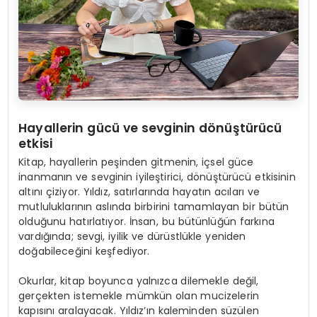
Hayallerin g
ü
c
ü
ve sevginin d
ö
n
üş
t
ü
r
ü
c
ü
etkisi
Kitap, hayallerin peşinden gitmenin, içsel güce
inanmanın ve sevginin iyileştirici, dönüştürücü etkisinin
altını çiziyor. Yıldız, satırlarında hayatın acıları ve
mutluluklarının aslında birbirini tamamlayan bir bütün
olduğunu hatırlatıyor. İnsan, bu bütünlüğün farkına
vardığında; sevgi, iyilik ve dürüstlükle yeniden
doğabileceğini keşfediyor.
Okurlar, kitap boyunca yalnızca dilemekle değil,
gerçekten istemekle mümkün olan mucizelerin
kapısını aralayacak. Yıldız’ın kaleminden süzülen