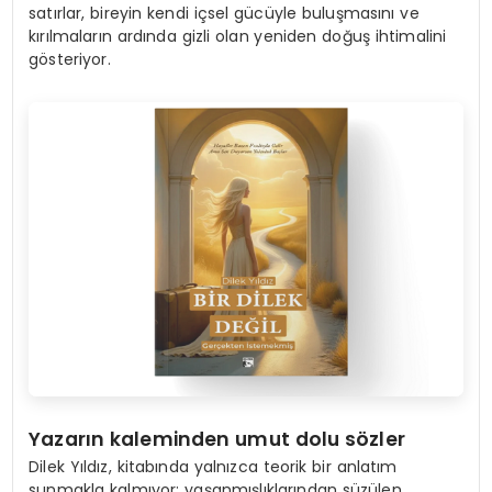
satırlar, bireyin kendi içsel gücüyle buluşmasını ve
kırılmaların ardında gizli olan yeniden doğuş ihtimalini
gösteriyor.
Y
azar
ı
n kaleminden umut dolu s
ö
zler
Dilek Yıldız, kitabında yalnızca teorik bir anlatım
sunmakla kalmıyor; yaşanmışlıklarından süzülen