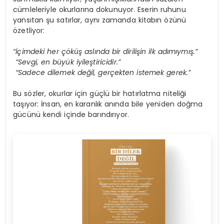
cümleleriyle okurlarına dokunuyor. Eserin ruhunu
yansıtan şu satırlar, aynı zamanda kitabın özünü
özetliyor:
“İç
imdeki her
çö
k
üş
asl
ı
nda bir dirili
ş
in ilk ad
ı
m
ı
ym
ış
.
”
“
Sevgi, en b
ü
y
ü
k iyile
ş
tiricidir.
”
“
Sadece dilemek de
ğ
il, ger
ç
ekten istemek gerek.
”
Bu sözler, okurlar için güçlü bir hatırlatma niteliği
taşıyor: İnsan, en karanlık anında bile yeniden doğma
gücünü kendi içinde barındırıyor.