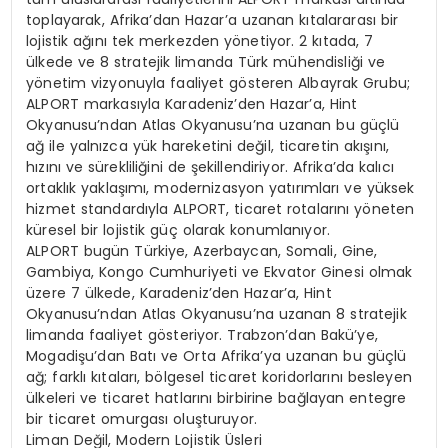
toplayarak, Afrika’dan Hazar’a uzanan kıtalararası bir
lojistik ağını tek merkezden yönetiyor. 2 kıtada, 7
ülkede ve 8 stratejik limanda Türk mühendisliği ve
yönetim vizyonuyla faaliyet gösteren Albayrak Grubu;
ALPORT markasıyla Karadeniz’den Hazar’a, Hint
Okyanusu’ndan Atlas Okyanusu’na uzanan bu güçlü
ağ ile yalnızca yük hareketini değil, ticaretin akışını,
hızını ve sürekliliğini de şekillendiriyor. Afrika’da kalıcı
ortaklık yaklaşımı, modernizasyon yatırımları ve yüksek
hizmet standardıyla ALPORT, ticaret rotalarını yöneten
küresel bir lojistik güç olarak konumlanıyor.
ALPORT bugün Türkiye, Azerbaycan, Somali, Gine,
Gambiya, Kongo Cumhuriyeti ve Ekvator Ginesi olmak
üzere 7 ülkede, Karadeniz’den Hazar’a, Hint
Okyanusu’ndan Atlas Okyanusu’na uzanan 8 stratejik
limanda faaliyet gösteriyor. Trabzon’dan Bakü’ye,
Mogadişu’dan Batı ve Orta Afrika’ya uzanan bu güçlü
ağ; farklı kıtaları, bölgesel ticaret koridorlarını besleyen
ülkeleri ve ticaret hatlarını birbirine bağlayan entegre
bir ticaret omurgası oluşturuyor.
Liman Değil, Modern Lojistik Üsleri