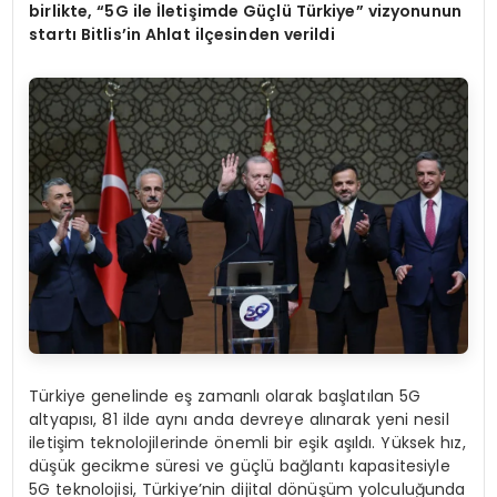
birlikte, “5G ile İletişimde Güçlü Türkiye” vizyonunun
startı Bitlis’in Ahlat ilçesinden verildi
Türkiye genelinde eş zamanlı olarak başlatılan 5G
altyapısı, 81 ilde aynı anda devreye alınarak yeni nesil
iletişim teknolojilerinde önemli bir eşik aşıldı. Yüksek hız,
düşük gecikme süresi ve güçlü bağlantı kapasitesiyle
5G teknolojisi, Türkiye’nin dijital dönüşüm yolculuğunda