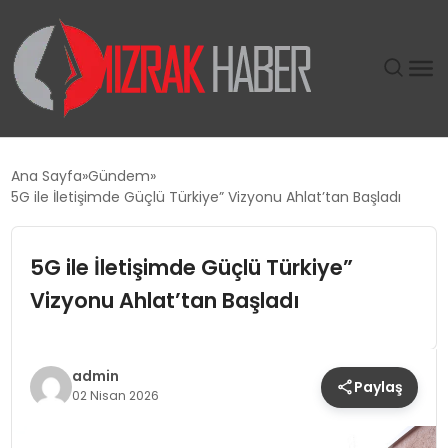
GÜNDEM
Ana Sayfa
Gündem
5G ile İletişimde Güçlü Türkiye” Vizyonu Ahlat’tan Başladı
SIYASET
5G ile İletişimde Güçlü Türkiye”
DÜNYA
Vizyonu Ahlat’tan Başladı
EKONOMI
SPOR
admin
Paylaş
02 Nisan 2026
TEKNOLOJI