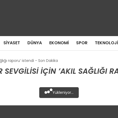
SIYASET
DÜNYA
EKONOMI
SPOR
TEKNOLOJI
ağlığı raporu’ istendi - Son Dakika
SEVGILISI IÇIN ’AKIL SAĞLIĞI 
Yükleniyor...