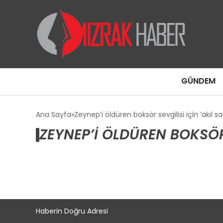
GÜNDEM
Ana Sayfa
Zeynep’i öldüren boksör sevgilisi için ’akıl s
ZEYNEP’I ÖLDÜREN BOKSÖR 
Haberin Doğru Adresi