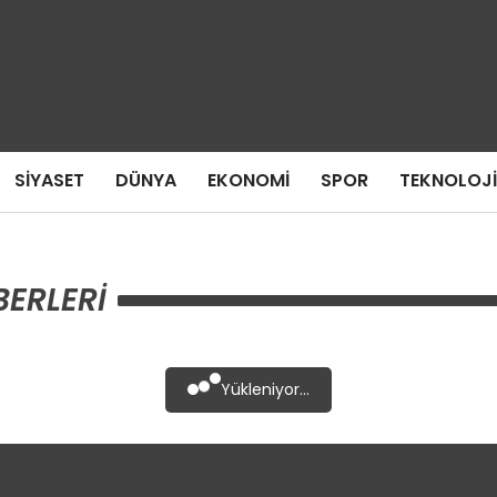
SIYASET
DÜNYA
EKONOMI
SPOR
TEKNOLOJI
ERLERI
Yükleniyor...