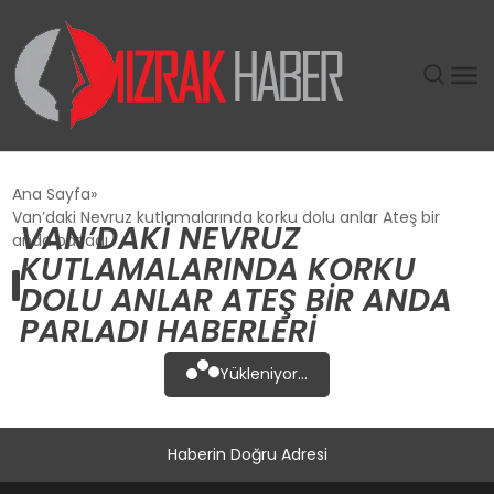
GÜNDEM
Ana Sayfa
Van’daki Nevruz kutlamalarında korku dolu anlar Ateş bir
VAN’DAKI NEVRUZ
SIYASET
anda parladı
KUTLAMALARINDA KORKU
DOLU ANLAR ATEŞ BIR ANDA
DÜNYA
PARLADI HABERLERI
EKONOMI
Yükleniyor...
SPOR
Haberin Doğru Adresi
TEKNOLOJI